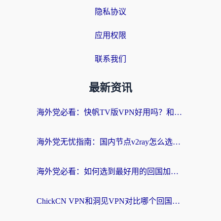
隐私协议
应用权限
联系我们
最新资讯
海外党必看：快帆TV版VPN好用吗？和快游VPN对比哪个回国效果更好？附实用避坑指南
海外党无忧指南：国内节点v2ray怎么选？一键回国VPN+多场景实测帮你避坑
海外党必看：如何选到最好用的回国加速器？从节点到售后的全维度指南
ChickCN VPN和洞见VPN对比哪个回国效果更好？海外党亲测3款加速器+避坑指南