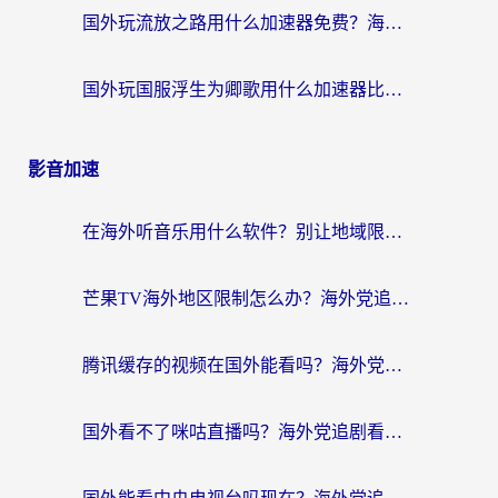
国外玩流放之路用什么加速器免费？海外党亲测有效的国服游戏加速指南
国外玩国服浮生为卿歌用什么加速器比较好？海外党亲测不踩坑指南
影音加速
在海外听音乐用什么软件？别让地域限制断了你的华语歌单
芒果TV海外地区限制怎么办？海外党追剧看片的实用加速器选择指南
腾讯缓存的视频在国外能看吗？海外党追剧看片的终极解决方案
国外看不了咪咕直播吗？海外党追剧看片的加速器选择指南