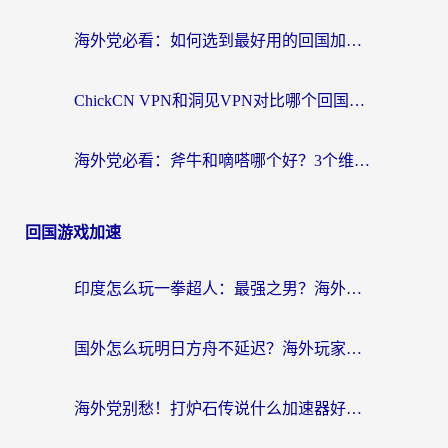
海外党必看：如何选到最好用的回国加速器？从节点到售后的全维度指南
ChickCN VPN和洞见VPN对比哪个回国效果更好？海外党亲测3款加速器+避坑指南
海外党必看：斧牛和嘀嗒哪个好？3个维度教你选对回国加速器
回国游戏加速
印度怎么玩一拳超人：最强之男？海外党国服游戏加速避坑指南
国外怎么玩明日方舟不延迟？海外玩家国服游戏加速终极指南（附DNF梦幻诛仙解决方案）
海外党别愁！打炉石传说什么加速器好用？3个实用技巧解决国服游戏卡顿