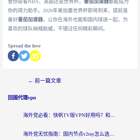
管你是看NBA、英超还是世界杯，
番茄加速器
都能成为
你的得力助手。2026年美加墨世界杯即将到来，提前准
备好
番茄加速器
，让你在海外也能和国内球迷一起，为
喜欢的球队呐喊助威，不错过任何精彩瞬间。
Spread the love
←
前一篇文章
回国代理vpn
海外党必看：快帆TV版VPN好用吗？和快游VPN对比哪个回国效果更好？附实用避坑指南
海外党无忧指南：国内节点v2ray怎么选？一键回国VPN+多场景实测帮你避坑