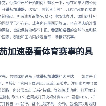
海外党，你是否已经开始期待？想象一下，你在加拿大的公寓
打开
番茄加速器
，选择“回国影音专线”，几秒钟就能连接成
立刻响起，画面清晰得像在现场；中场休息时，你们刷抖音
的问题早已不存在。或者你在墨西哥旅游，坐在酒店的沙发
动网络，也能保持流畅不卡顿。
番茄加速器
的全球节点和稳
哪个国家，都能和国内同步观看每一场精彩赛事。
茄加速器看体育赛事的具
首先，根据你的设备下载
番茄加速器
的客户端——如果是手
，直接访问官网下载Windows或mac版本。注册账号并登录
优线路，你只需点击“连接”按钮。等连接成功后，打开你想
直接访问CCTV5官网或打开央视体育APP；要看NBA，打
开抖音APP就行。整个过程不到一分钟，就能解决地域限