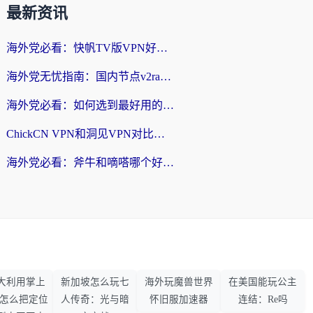
最新资讯
海外党必看：快帆TV版VPN好用吗？和快游VPN对比哪个回国效果更好？附实用避坑指南
海外党无忧指南：国内节点v2ray怎么选？一键回国VPN+多场景实测帮你避坑
海外党必看：如何选到最好用的回国加速器？从节点到售后的全维度指南
ChickCN VPN和洞见VPN对比哪个回国效果更好？海外党亲测3款加速器+避坑指南
海外党必看：斧牛和嘀嗒哪个好？3个维度教你选对回国加速器
大利用掌上
新加坡怎么玩七
海外玩魔兽世界
在美国能玩公主
33怎么把定位
人传奇：光与暗
怀旧服加速器
连结：Re吗