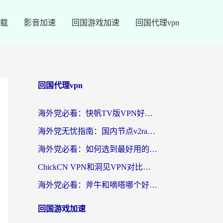
载
影音加速
回国游戏加速
回国代理vpn
回国代理vpn
海外党必看：快帆TV版VPN好用吗？和快游VPN对比哪个回国效果更好？附实用避坑指南
海外党无忧指南：国内节点v2ray怎么选？一键回国VPN+多场景实测帮你避坑
海外党必看：如何选到最好用的回国加速器？从节点到售后的全维度指南
ChickCN VPN和洞见VPN对比哪个回国效果更好？海外党亲测3款加速器+避坑指南
海外党必看：斧牛和嘀嗒哪个好？3个维度教你选对回国加速器
回国游戏加速