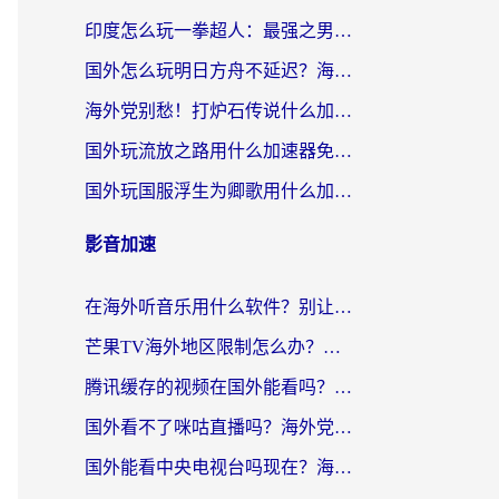
印度怎么玩一拳超人：最强之男？海外党国服游戏加速避坑指南
国外怎么玩明日方舟不延迟？海外玩家国服游戏加速终极指南（附DNF梦幻诛仙解决方案）
海外党别愁！打炉石传说什么加速器好用？3个实用技巧解决国服游戏卡顿
国外玩流放之路用什么加速器免费？海外党亲测有效的国服游戏加速指南
国外玩国服浮生为卿歌用什么加速器比较好？海外党亲测不踩坑指南
影音加速
在海外听音乐用什么软件？别让地域限制断了你的华语歌单
芒果TV海外地区限制怎么办？海外党追剧看片的实用加速器选择指南
腾讯缓存的视频在国外能看吗？海外党追剧看片的终极解决方案
国外看不了咪咕直播吗？海外党追剧看片的加速器选择指南
国外能看中央电视台吗现在？海外党追剧看央视的实用指南