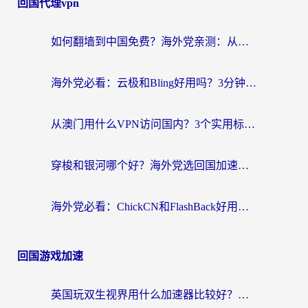
回国代理vpn
如何翻墙到中国免费？海外党亲测：从踩坑到选对加速器的全攻略
海外党必看：云极和Bling好用吗？3分钟教你选对回国加速器
从澳门用什么VPN访问国内？3个实用标准帮你避开坑，无缝刷剧听歌
穿梭和银河哪个好？海外党选回国加速器的避坑指南，附番茄加速器实测体验
海外党必看：ChickCN和FlashBack好用吗？3招教你选对回国加速器（附云极、HomeCN、斧牛vs艾果对比）
回国游戏加速
英国玩双生视界用什么加速器比较好？海外党亲测有效的国服游戏加速方案