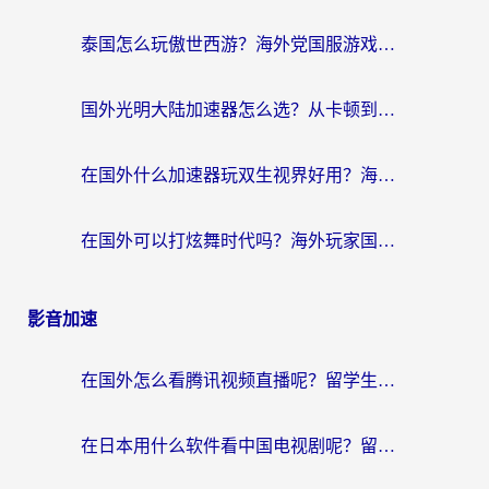
泰国怎么玩傲世西游？海外党国服游戏加速终极攻略（附光明大陆量子特攻实测）
国外光明大陆加速器怎么选？从卡顿到丝滑的终极指南（含德国玩走开外星人墨西哥玩俄罗斯方块技巧）
在国外什么加速器玩双生视界好用？海外党亲测不踩坑的终极指南
在国外可以打炫舞时代吗？海外玩家国服游戏加速全攻略（附实测推荐）
影音加速
在国外怎么看腾讯视频直播呢？留学生亲测有效的回国加速指南
在日本用什么软件看中国电视剧呢？留学生亲测有效的回国加速方案