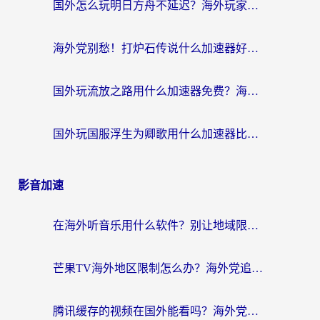
国外怎么玩明日方舟不延迟？海外玩家国服游戏加速终极指南（附DNF梦幻诛仙解决方案）
海外党别愁！打炉石传说什么加速器好用？3个实用技巧解决国服游戏卡顿
国外玩流放之路用什么加速器免费？海外党亲测有效的国服游戏加速指南
国外玩国服浮生为卿歌用什么加速器比较好？海外党亲测不踩坑指南
影音加速
在海外听音乐用什么软件？别让地域限制断了你的华语歌单
芒果TV海外地区限制怎么办？海外党追剧看片的实用加速器选择指南
腾讯缓存的视频在国外能看吗？海外党追剧看片的终极解决方案