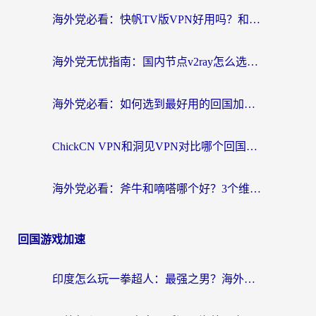
航
海外党必看：快帆TV版VPN好用吗？和快游VPN对比哪个回国效果更好？附实用避坑指南
海外党无忧指南：国内节点v2ray怎么选？一键回国VPN+多场景实测帮你避坑
海外党必看：如何选到最好用的回国加速器？从节点到售后的全维度指南
ChickCN VPN和洞见VPN对比哪个回国效果更好？海外党亲测3款加速器+避坑指南
海外党必看：斧牛和嘀嗒哪个好？3个维度教你选对回国加速器
回国游戏加速
印度怎么玩一拳超人：最强之男？海外党国服游戏加速避坑指南