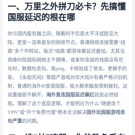
一、万里之外拼刀必卡？先搞懂
国服延迟的根在哪
你与国内服务器之间，隔着的不仅是太平洋或欧亚大
陆，更是一连串复杂的网络节点。普通网络连接需要“绕
路”多个中转站，每次“绕路”都意味着延迟叠加。尤其当
高峰时段国际网络主干拥堵，或者你连接的线路没有优
化时，数据包丢包、高ping、卡顿就成了常态。更棘手的
是，《永劫无间》等国产游戏对非大陆IP有着严格识别机
制，普通的海外IP登录国服，极大概率触发限制被封。这
双重枷锁不解开，
海外直连国服延迟飙红
就是必然结
局。理解了这个底层逻辑，才能明白为什么“随便连个
VPN”或“开个免费代理”根本无法解决
国外玩国服游戏丢
包严重
的问题。