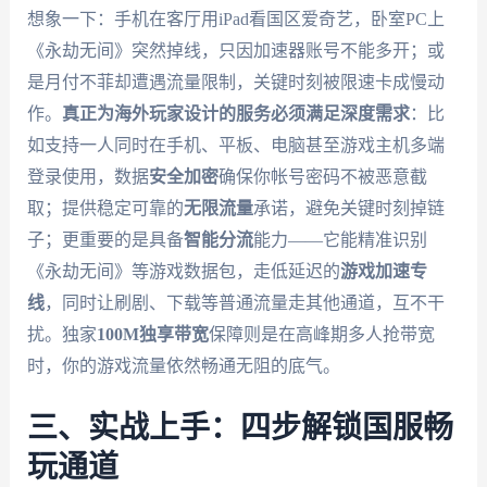
想象一下：手机在客厅用iPad看国区爱奇艺，卧室PC上
《永劫无间》突然掉线，只因加速器账号不能多开；或
是月付不菲却遭遇流量限制，关键时刻被限速卡成慢动
作。
真正为海外玩家设计的服务必须满足深度需求
：比
如支持一人同时在手机、平板、电脑甚至游戏主机多端
登录使用，数据
安全加密
确保你帐号密码不被恶意截
取；提供稳定可靠的
无限流量
承诺，避免关键时刻掉链
子；更重要的是具备
智能分流
能力——它能精准识别
《永劫无间》等游戏数据包，走低延迟的
游戏加速专
线
，同时让刷剧、下载等普通流量走其他通道，互不干
扰。独家
100M独享带宽
保障则是在高峰期多人抢带宽
时，你的游戏流量依然畅通无阻的底气。
三、实战上手：四步解锁国服畅
玩通道