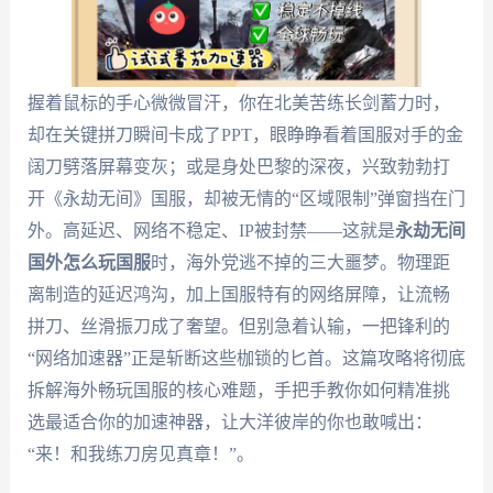
握着鼠标的手心微微冒汗，你在北美苦练长剑蓄力时，
却在关键拼刀瞬间卡成了PPT，眼睁睁看着国服对手的金
阔刀劈落屏幕变灰；或是身处巴黎的深夜，兴致勃勃打
开《永劫无间》国服，却被无情的“区域限制”弹窗挡在门
外。高延迟、网络不稳定、IP被封禁——这就是
永劫无间
国外怎么玩国服
时，海外党逃不掉的三大噩梦。物理距
离制造的延迟鸿沟，加上国服特有的网络屏障，让流畅
拼刀、丝滑振刀成了奢望。但别急着认输，一把锋利的
“网络加速器”正是斩断这些枷锁的匕首。这篇攻略将彻底
拆解海外畅玩国服的核心难题，手把手教你如何精准挑
选最适合你的加速神器，让大洋彼岸的你也敢喊出：
“来！和我练刀房见真章！”。