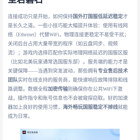
连接成功只是开始，如何保持
国外打国服低延迟稳定
才
是长久之道。一些小技巧能大幅提升体验：使用有线网
络（Ethernet）代替WiFi，物理连接更稳定不易受干扰；
关闭后台占用大量带宽的程序（如云盘同步、视频
流）；游戏内选择匹配你实际地理网络延迟的国服区服
（比如北美玩家通常选国服东部）。服务端的能力才是
关键保障——当遇到突发波动，那些拥有
专业售后技术
团队
实时在线支持的服务商，能快速响应故障排除和线
路调整。数据全程
加密传输
则确保你在公共WiFi下激
战，操作指令和账号信息也不会被窥探窃取。好的加速
器加上良好的使用习惯，
海外畅玩国服稳定不掉线
就能
成为日常。