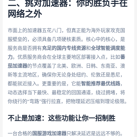
二、挑对加速器：你的胜负手在
网络之外
市面上的加速器五花八门，但真正能为海外玩家攻克国
服壁垒的，必须具备几项硬核素质。核心中的核心，是
服务商是否拥有
充足的国内专线资源
和
全球智能调度能
力
。优质服务商会在全球主要地区部署接入点，比如
番
茄加速器
的节点覆盖了北美、欧洲、日韩、东南亚、澳
新等主流地区，确保你无论身处纽约、伦敦还是悉尼，
都能就近接入。更重要的是，它能
智能推荐最优线路
，
动态选择当下最快、最稳定的回国通道，绕过拥堵，将
你绕行的“弯路”强行拉直，把物理延迟压缩到理论极限。
不止是加速：这些功能让你一招制胜
一台合格的
国服游戏加速器
只解决延迟是远远不够的。