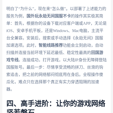
明白了“为什么”，现在来“怎么做”。以部署了上述能力的
服务为例，
国外玩永劫无间国服不卡
的操作其实极其简
单：首先，根据你的设备下载对应客户端或APP，无论是
iOS、安卓手机平板，还是Windows、Mac电脑，主流平
台全兼容。安装后，搜索或手动选择《永劫无间》国服
加速选项。此时，
智能线路推荐
功能会立刻启动，自动
扫描并连接当前环境下延迟最低、稳定性最高的
回国游
戏专线
。连接成功，打开游戏，以大陆IP身份无障碍登陆
国服账号。最后一步：尽情享受流畅的拼刀、丝滑的钩
索追击，把之前的网络郁闷彻底甩在身后。全程操作傻
瓜化，难点只在选择那个真正有实力穿透阻隔的加速
器。
四、高手进阶：让你的游戏网络
坚若磐石