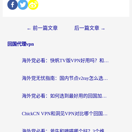
←
前一篇文章
后一篇文章
→
回国代理vpn
海外党必看：快帆TV版VPN好用吗？和快游VPN对比哪个回国效果更好？附实用避坑指南
海外党无忧指南：国内节点v2ray怎么选？一键回国VPN+多场景实测帮你避坑
海外党必看：如何选到最好用的回国加速器？从节点到售后的全维度指南
ChickCN VPN和洞见VPN对比哪个回国效果更好？海外党亲测3款加速器+避坑指南
海外党必看：斧牛和嘀嗒哪个好？3个维度教你选对回国加速器