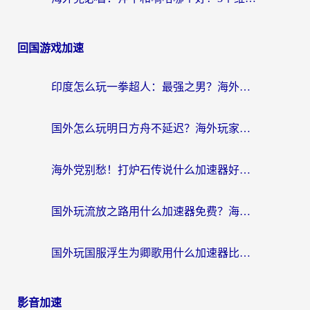
回国游戏加速
印度怎么玩一拳超人：最强之男？海外党国服游戏加速避坑指南
国外怎么玩明日方舟不延迟？海外玩家国服游戏加速终极指南（附DNF梦幻诛仙解决方案）
海外党别愁！打炉石传说什么加速器好用？3个实用技巧解决国服游戏卡顿
国外玩流放之路用什么加速器免费？海外党亲测有效的国服游戏加速指南
国外玩国服浮生为卿歌用什么加速器比较好？海外党亲测不踩坑指南
影音加速