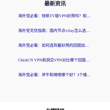
最新资讯
海外党必看：快帆TV版VPN好用吗？和快游VPN对比哪个回国效果更好？附实用避坑指南
海外党无忧指南：国内节点v2ray怎么选？一键回国VPN+多场景实测帮你避坑
海外党必看：如何选到最好用的回国加速器？从节点到售后的全维度指南
ChickCN VPN和洞见VPN对比哪个回国效果更好？海外党亲测3款加速器+避坑指南
海外党必看：斧牛和嘀嗒哪个好？3个维度教你选对回国加速器