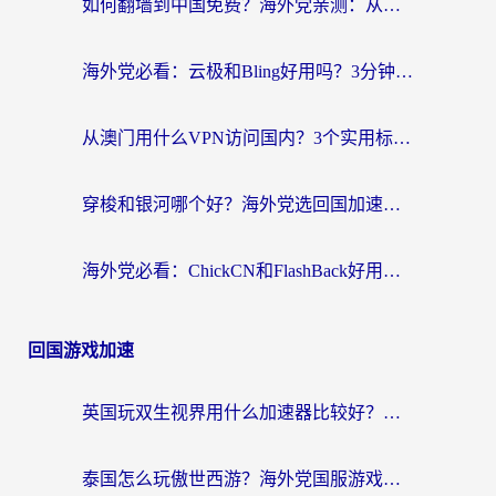
如何翻墙到中国免费？海外党亲测：从踩坑到选对加速器的全攻略
海外党必看：云极和Bling好用吗？3分钟教你选对回国加速器
从澳门用什么VPN访问国内？3个实用标准帮你避开坑，无缝刷剧听歌
穿梭和银河哪个好？海外党选回国加速器的避坑指南，附番茄加速器实测体验
海外党必看：ChickCN和FlashBack好用吗？3招教你选对回国加速器（附云极、HomeCN、斧牛vs艾果对比）
回国游戏加速
英国玩双生视界用什么加速器比较好？海外党亲测有效的国服游戏加速方案
泰国怎么玩傲世西游？海外党国服游戏加速终极攻略（附光明大陆量子特攻实测）