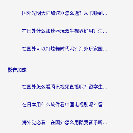
国外光明大陆加速器怎么选？从卡顿到丝滑的终极指南（含德国玩走开外星人墨西哥玩俄罗斯方块技巧）
在国外什么加速器玩双生视界好用？海外党亲测不踩坑的终极指南
在国外可以打炫舞时代吗？海外玩家国服游戏加速全攻略（附实测推荐）
影音加速
在国外怎么看腾讯视频直播呢？留学生亲测有效的回国加速指南
在日本用什么软件看中国电视剧呢？留学生亲测有效的回国加速方案
海外党必看：在国外怎么用酷我音乐听音乐？告别“地区不支持”的实用指南