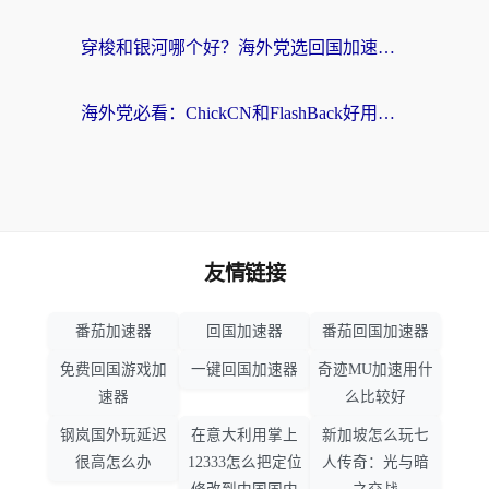
穿梭和银河哪个好？海外党选回国加速器的避坑指南，附番茄加速器实测体验
海外党必看：ChickCN和FlashBack好用吗？3招教你选对回国加速器（附云极、HomeCN、斧牛vs艾果对比）
友情链接
番茄加速器
回国加速器
番茄回国加速器
免费回国游戏加
一键回国加速器
奇迹MU加速用什
速器
么比较好
钢岚国外玩延迟
在意大利用掌上
新加坡怎么玩七
很高怎么办
12333怎么把定位
人传奇：光与暗