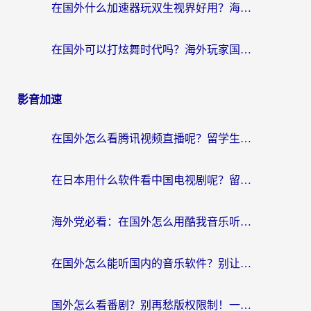
在国外什么加速器玩双生视界好用？海外党亲测不踩坑的终极指南
在国外可以打炫舞时代吗？海外玩家国服游戏加速全攻略（附实测推荐）
影音加速
在国外怎么看腾讯视频直播呢？留学生亲测有效的回国加速指南
在日本用什么软件看中国电视剧呢？留学生亲测有效的回国加速方案
海外党必看：在国外怎么用酷我音乐听音乐？告别“地区不支持”的实用指南
在国外怎么能听国内的音乐软件？别让版权限制断了你的“中文歌单”
国外怎么看番剧？别再愁版权限制！一个工具解决所有回国追剧难题