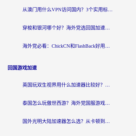
从澳门用什么VPN访问国内？3个实用标准帮你避开坑，无缝刷剧听歌
穿梭和银河哪个好？海外党选回国加速器的避坑指南，附番茄加速器实测体验
海外党必看：ChickCN和FlashBack好用吗？3招教你选对回国加速器（附云极、HomeCN、斧牛vs艾果对比）
回国游戏加速
英国玩双生视界用什么加速器比较好？海外党亲测有效的国服游戏加速方案
泰国怎么玩傲世西游？海外党国服游戏加速终极攻略（附光明大陆量子特攻实测）
国外光明大陆加速器怎么选？从卡顿到丝滑的终极指南（含德国玩走开外星人墨西哥玩俄罗斯方块技巧）