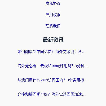
隐私协议
应用权限
联系我们
最新资讯
如何翻墙到中国免费？海外党亲测：从踩坑到选对加速器的全攻略
海外党必看：云极和Bling好用吗？3分钟教你选对回国加速器
从澳门用什么VPN访问国内？3个实用标准帮你避开坑，无缝刷剧听歌
穿梭和银河哪个好？海外党选回国加速器的避坑指南，附番茄加速器实测体验