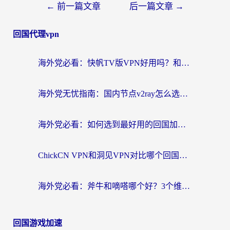
文
←
前一篇文章
后一篇文章
→
章
回国代理vpn
导
航
海外党必看：快帆TV版VPN好用吗？和快游VPN对比哪个回国效果更好？附实用避坑指南
海外党无忧指南：国内节点v2ray怎么选？一键回国VPN+多场景实测帮你避坑
海外党必看：如何选到最好用的回国加速器？从节点到售后的全维度指南
ChickCN VPN和洞见VPN对比哪个回国效果更好？海外党亲测3款加速器+避坑指南
海外党必看：斧牛和嘀嗒哪个好？3个维度教你选对回国加速器
回国游戏加速