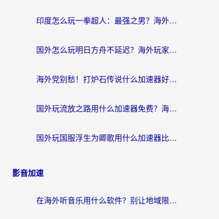
印度怎么玩一拳超人：最强之男？海外党国服游戏加速避坑指南
国外怎么玩明日方舟不延迟？海外玩家国服游戏加速终极指南（附DNF梦幻诛仙解决方案）
海外党别愁！打炉石传说什么加速器好用？3个实用技巧解决国服游戏卡顿
国外玩流放之路用什么加速器免费？海外党亲测有效的国服游戏加速指南
国外玩国服浮生为卿歌用什么加速器比较好？海外党亲测不踩坑指南
影音加速
在海外听音乐用什么软件？别让地域限制断了你的华语歌单