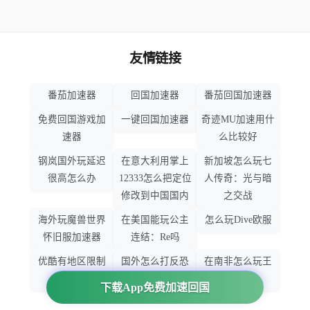
友情链接
番茄加速器
回国加速器
番茄回国加速器
免费回国游戏加
一键回国加速器
奇迹MU加速用什
速器
么比较好
钢岚国外玩延迟
在意大利用掌上
新加坡怎么玩七
很高怎么办
12333怎么把定位
人传奇：光与暗
修改到中国国内
之交战
海外玩魔兽世界
在美国能玩公主
怎么玩Dive欧服
怀旧服加速器
连结：Re吗
优酷有地区限制
国外怎么打反恐
在南非怎么玩王
吗
精英：全球攻势
者荣耀
下载App免费加速回国