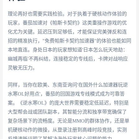
理论再好也需要实践检验。对于执着于硬核动作体验的
玩家，番茄加速对《帕斯卡契约》这类重操作游戏的优
化尤为关键。延迟压到足够低，才能保证完美弹反和连
招的精准执行，"免费帕斯卡契约加速器"的体验也能如同
本地直连。身处日本的玩家想知道'日本怎么玩天地劫：
幽城再临'不再纠结，连接稳定的专线后，卡牌对战响应
灵敏无压力。
同样，当你在欧美、东南亚询问'在国外什么加速器玩逆
水寒OL好用点'，番茄的回国游戏专线模式成为可靠答
案。《逆水寒OL》的庞大世界需要稳定低延迟，特别是
大型帮会战或团队副本，其智能分流和独享带宽确保了
复杂场景下的流畅度。无论是MMO的群体协作，还是单
机硬核动作的微操，从登录注册到高峰时段竞技，实测
反馈清晰证明了其解决海外玩家核心问题的能力。