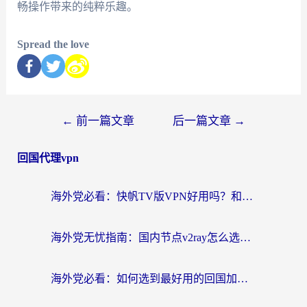
畅操作带来的纯粹乐趣。
Spread the love
←
前一篇文章
后一篇文章
→
回国代理vpn
海外党必看：快帆TV版VPN好用吗？和快游VPN对比哪个回国效果更好？附实用避坑指南
海外党无忧指南：国内节点v2ray怎么选？一键回国VPN+多场景实测帮你避坑
海外党必看：如何选到最好用的回国加速器？从节点到售后的全维度指南