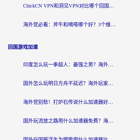
ChickCN VPN和洞见VPN对比哪个回国效果更好？海外党亲测3款加速器+避坑指南
海外党必看：斧牛和嘀嗒哪个好？3个维度教你选对回国加速器
回国游戏加速
印度怎么玩一拳超人：最强之男？海外党国服游戏加速避坑指南
国外怎么玩明日方舟不延迟？海外玩家国服游戏加速终极指南（附DNF梦幻诛仙解决方案）
海外党别愁！打炉石传说什么加速器好用？3个实用技巧解决国服游戏卡顿
国外玩流放之路用什么加速器免费？海外党亲测有效的国服游戏加速指南
国外玩国服浮生为卿歌用什么加速器比较好？海外党亲测不踩坑指南