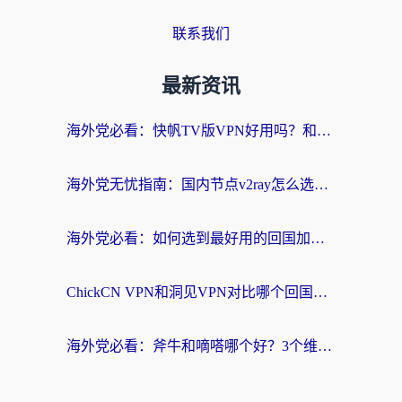
联系我们
最新资讯
海外党必看：快帆TV版VPN好用吗？和快游VPN对比哪个回国效果更好？附实用避坑指南
海外党无忧指南：国内节点v2ray怎么选？一键回国VPN+多场景实测帮你避坑
海外党必看：如何选到最好用的回国加速器？从节点到售后的全维度指南
ChickCN VPN和洞见VPN对比哪个回国效果更好？海外党亲测3款加速器+避坑指南
海外党必看：斧牛和嘀嗒哪个好？3个维度教你选对回国加速器