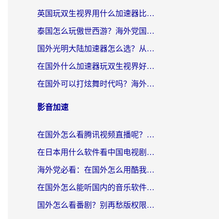
英国玩双生视界用什么加速器比较好？海外党亲测有效的国服游戏加速方案
泰国怎么玩傲世西游？海外党国服游戏加速终极攻略（附光明大陆量子特攻实测）
国外光明大陆加速器怎么选？从卡顿到丝滑的终极指南（含德国玩走开外星人墨西哥玩俄罗斯方块技巧）
在国外什么加速器玩双生视界好用？海外党亲测不踩坑的终极指南
在国外可以打炫舞时代吗？海外玩家国服游戏加速全攻略（附实测推荐）
影音加速
在国外怎么看腾讯视频直播呢？留学生亲测有效的回国加速指南
在日本用什么软件看中国电视剧呢？留学生亲测有效的回国加速方案
海外党必看：在国外怎么用酷我音乐听音乐？告别“地区不支持”的实用指南
在国外怎么能听国内的音乐软件？别让版权限制断了你的“中文歌单”
国外怎么看番剧？别再愁版权限制！一个工具解决所有回国追剧难题