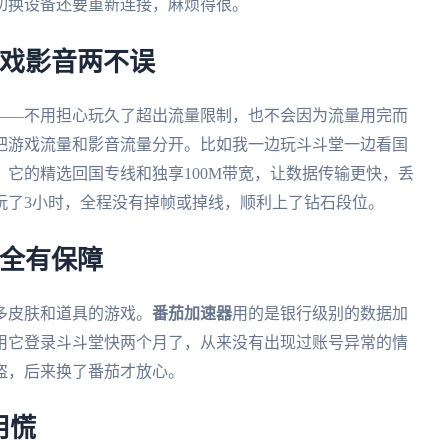
切换设备还要重新连接，麻烦得很。
游戏影音两不误
——不用担心玩久了超出流量限制，也不会因为流量用完而
把游戏流量和影音流量分开。比如我一边玩斗斗堂一边看国
它的精选回国专线和独享100M带宽，让数据传输更快，丢
玩了3小时，全程没有掉帧或掉线，顺利上了钻石段位。
安全有保障
多皮肤和道具的游戏。
番茄加速器
用的是银行级别的数据加
用它登录斗斗堂快两个月了，从来没有出现过账号异常的情
盗，后来换了番茄才放心。
用慌