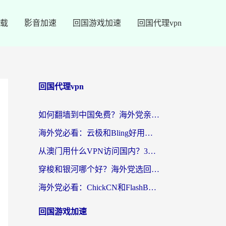
载
影音加速
回国游戏加速
回国代理vpn
回国代理vpn
如何翻墙到中国免费？海外党亲测：从踩坑到选对加速器的全攻略
海外党必看：云极和Bling好用吗？3分钟教你选对回国加速器
从澳门用什么VPN访问国内？3个实用标准帮你避开坑，无缝刷剧听歌
穿梭和银河哪个好？海外党选回国加速器的避坑指南，附番茄加速器实测体验
海外党必看：ChickCN和FlashBack好用吗？3招教你选对回国加速器（附云极、HomeCN、斧牛vs艾果对比）
回国游戏加速