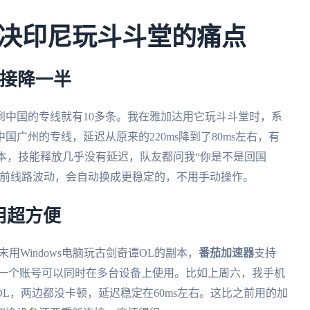
决印尼玩斗斗堂的痛点
直接降一半
到中国的专线就有10多条。我在雅加达用它玩斗斗堂时，系
广州的专线，延迟从原来的220ms降到了80ms左右，有
副本，技能释放几乎没有延迟，队友都问我“你是不是回国
当前线路波动，会自动换成更稳定的，不用手动操作。
用超方便
末用Windows电脑玩古剑奇谭OL的副本，
番茄加速器
支持
个平台，而且一个账号可以同时在多台设备上使用。比如上周六，我手机
L，两边都没卡顿，延迟稳定在60ms左右。这比之前用的加