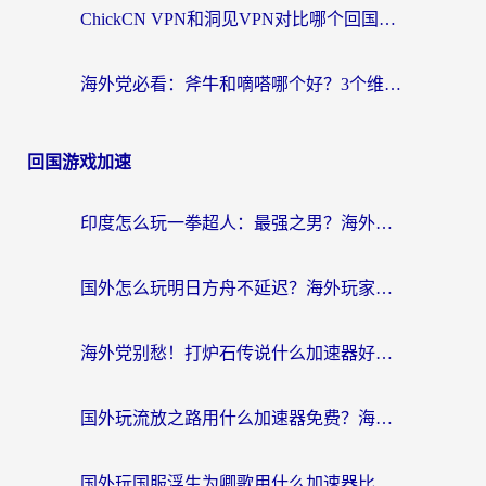
ChickCN VPN和洞见VPN对比哪个回国效果更好？海外党亲测3款加速器+避坑指南
海外党必看：斧牛和嘀嗒哪个好？3个维度教你选对回国加速器
回国游戏加速
印度怎么玩一拳超人：最强之男？海外党国服游戏加速避坑指南
国外怎么玩明日方舟不延迟？海外玩家国服游戏加速终极指南（附DNF梦幻诛仙解决方案）
海外党别愁！打炉石传说什么加速器好用？3个实用技巧解决国服游戏卡顿
国外玩流放之路用什么加速器免费？海外党亲测有效的国服游戏加速指南
国外玩国服浮生为卿歌用什么加速器比较好？海外党亲测不踩坑指南