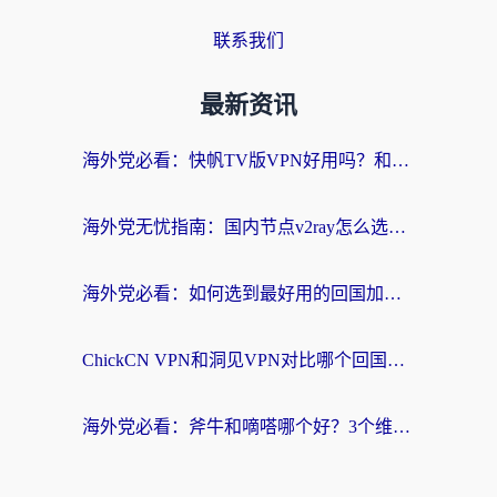
联系我们
最新资讯
海外党必看：快帆TV版VPN好用吗？和快游VPN对比哪个回国效果更好？附实用避坑指南
海外党无忧指南：国内节点v2ray怎么选？一键回国VPN+多场景实测帮你避坑
海外党必看：如何选到最好用的回国加速器？从节点到售后的全维度指南
ChickCN VPN和洞见VPN对比哪个回国效果更好？海外党亲测3款加速器+避坑指南
海外党必看：斧牛和嘀嗒哪个好？3个维度教你选对回国加速器