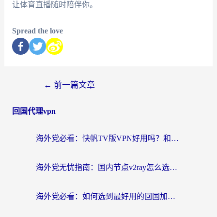
让体育直播随时陪伴你。
Spread the love
←
前一篇文章
回国代理vpn
海外党必看：快帆TV版VPN好用吗？和快游VPN对比哪个回国效果更好？附实用避坑指南
海外党无忧指南：国内节点v2ray怎么选？一键回国VPN+多场景实测帮你避坑
海外党必看：如何选到最好用的回国加速器？从节点到售后的全维度指南