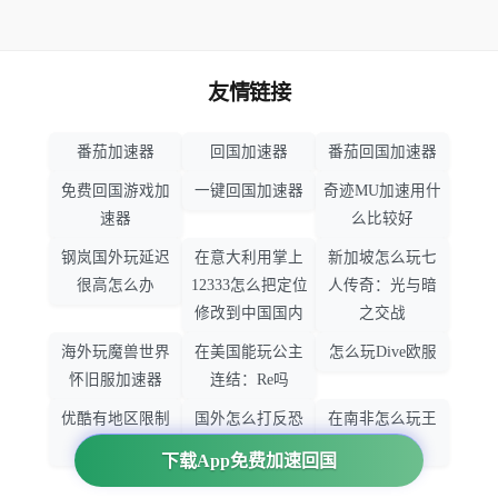
友情链接
番茄加速器
回国加速器
番茄回国加速器
免费回国游戏加
一键回国加速器
奇迹MU加速用什
速器
么比较好
钢岚国外玩延迟
在意大利用掌上
新加坡怎么玩七
很高怎么办
12333怎么把定位
人传奇：光与暗
修改到中国国内
之交战
海外玩魔兽世界
在美国能玩公主
怎么玩Dive欧服
怀旧服加速器
连结：Re吗
优酷有地区限制
国外怎么打反恐
在南非怎么玩王
吗
精英：全球攻势
者荣耀
下载App免费加速回国