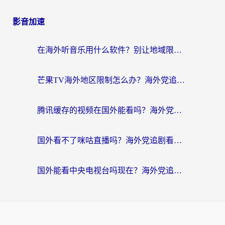
影音加速
在海外听音乐用什么软件？别让地域限制断了你的华语歌单
芒果TV海外地区限制怎么办？海外党追剧看片的实用加速器选择指南
腾讯缓存的视频在国外能看吗？海外党追剧看片的终极解决方案
国外看不了咪咕直播吗？海外党追剧看片的加速器选择指南
国外能看中央电视台吗现在？海外党追剧看央视的实用指南