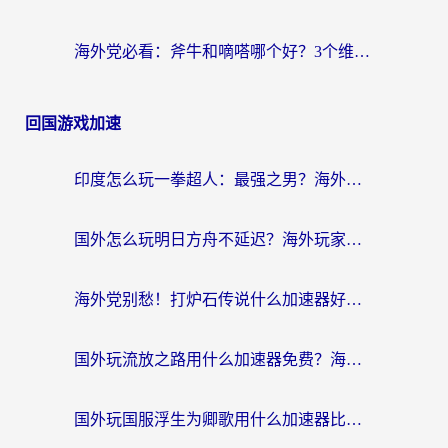
海外党必看：斧牛和嘀嗒哪个好？3个维度教你选对回国加速器
回国游戏加速
印度怎么玩一拳超人：最强之男？海外党国服游戏加速避坑指南
国外怎么玩明日方舟不延迟？海外玩家国服游戏加速终极指南（附DNF梦幻诛仙解决方案）
海外党别愁！打炉石传说什么加速器好用？3个实用技巧解决国服游戏卡顿
国外玩流放之路用什么加速器免费？海外党亲测有效的国服游戏加速指南
国外玩国服浮生为卿歌用什么加速器比较好？海外党亲测不踩坑指南