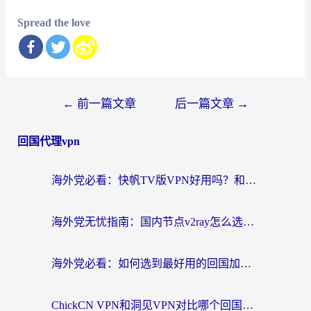
Spread the love
文
←
前一篇文章
后一篇文章
→
章
回国代理vpn
导
航
海外党必看：快帆TV版VPN好用吗？和快游VPN对比哪个回国效果更好？附实用避坑指南
海外党无忧指南：国内节点v2ray怎么选？一键回国VPN+多场景实测帮你避坑
海外党必看：如何选到最好用的回国加速器？从节点到售后的全维度指南
ChickCN VPN和洞见VPN对比哪个回国效果更好？海外党亲测3款加速器+避坑指南