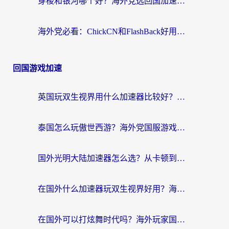
穿梭和银河哪个好？海外党选回国加速器的避坑指南，附番茄加速器实测体验
海外党必看：ChickCN和FlashBack好用吗？3招教你选对回国加速器（附云极、HomeCN、斧牛vs艾果对比）
回国游戏加速
英国玩双生视界用什么加速器比较好？海外党亲测有效的国服游戏加速方案
泰国怎么玩傲世西游？海外党国服游戏加速终极攻略（附光明大陆量子特攻实测）
国外光明大陆加速器怎么选？从卡顿到丝滑的终极指南（含德国玩走开外星人墨西哥玩俄罗斯方块技巧）
在国外什么加速器玩双生视界好用？海外党亲测不踩坑的终极指南
在国外可以打炫舞时代吗？海外玩家国服游戏加速全攻略（附实测推荐）