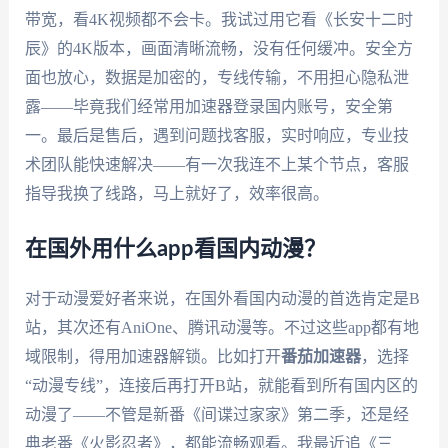
带宽，看4K视频都不会卡。我试过用它看《长安十二时
辰》的4K版本，画面清晰流畅，没有任何缓冲。安全方
面也放心，数据是加密的，专线传输，不用担心隐私泄
露——毕竟我们经常用加速器登录国内账号，安全第
一。最后是售后，遇到问题找客服，实时响应，专业技
术团队能快速解决——有一次我连不上某个节点，客服
指导我换了线路，马上就好了，效率很高。
在国外用什么app看国内动漫？
对于动漫爱好者来说，在国外看国内动漫的首选肯定是B
站，其次还有AniOne、腾讯动漫等。不过这些app都有地
域限制，得用加速器解锁。比如打开
番茄加速器
，选择
“动漫专线”，连接后再打开B站，就能看到所有国内区的
动漫了——不管是新番《间谍过家家》第二季，还是经
典老番《火影忍者》，都能流畅观看。我最近追《三