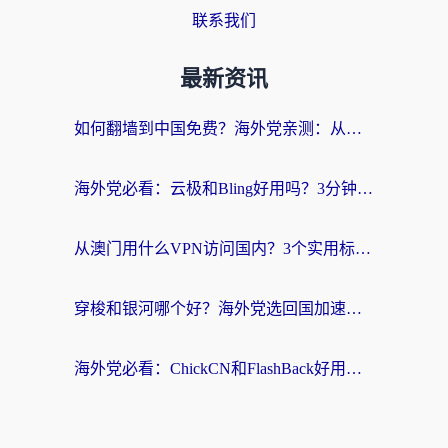
联系我们
最新资讯
如何翻墙到中国免费？海外党亲测：从踩坑到选对加速器的全攻略
海外党必看：云极和Bling好用吗？3分钟教你选对回国加速器
从澳门用什么VPN访问国内？3个实用标准帮你避开坑，无缝刷剧听歌
穿梭和银河哪个好？海外党选回国加速器的避坑指南，附番茄加速器实测体验
海外党必看：ChickCN和FlashBack好用吗？3招教你选对回国加速器（附云极、HomeCN、斧牛vs艾果对比）