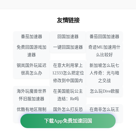
友情链接
番茄加速器
回国加速器
番茄回国加速器
免费回国游戏加
一键回国加速器
奇迹MU加速用什
速器
么比较好
钢岚国外玩延迟
在意大利用掌上
新加坡怎么玩七
很高怎么办
12333怎么把定位
人传奇：光与暗
修改到中国国内
之交战
海外玩魔兽世界
在美国能玩公主
怎么玩Dive欧服
怀旧服加速器
连结：Re吗
优酷有地区限制
国外怎么打反恐
在南非怎么玩王
吗
精英：全球攻势
者荣耀
下载App免费加速回国