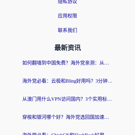
隐私协议
应用权限
联系我们
最新资讯
如何翻墙到中国免费？海外党亲测：从踩坑到选对加速器的全攻略
海外党必看：云极和Bling好用吗？3分钟教你选对回国加速器
从澳门用什么VPN访问国内？3个实用标准帮你避开坑，无缝刷剧听歌
穿梭和银河哪个好？海外党选回国加速器的避坑指南，附番茄加速器实测体验