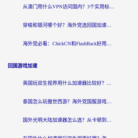
从澳门用什么VPN访问国内？3个实用标准帮你避开坑，无缝刷剧听歌
穿梭和银河哪个好？海外党选回国加速器的避坑指南，附番茄加速器实测体验
海外党必看：ChickCN和FlashBack好用吗？3招教你选对回国加速器（附云极、HomeCN、斧牛vs艾果对比）
回国游戏加速
英国玩双生视界用什么加速器比较好？海外党亲测有效的国服游戏加速方案
泰国怎么玩傲世西游？海外党国服游戏加速终极攻略（附光明大陆量子特攻实测）
国外光明大陆加速器怎么选？从卡顿到丝滑的终极指南（含德国玩走开外星人墨西哥玩俄罗斯方块技巧）