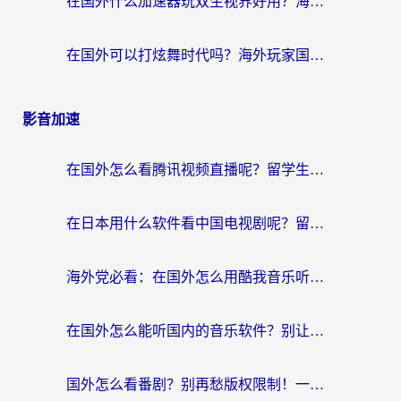
在国外什么加速器玩双生视界好用？海外党亲测不踩坑的终极指南
在国外可以打炫舞时代吗？海外玩家国服游戏加速全攻略（附实测推荐）
影音加速
在国外怎么看腾讯视频直播呢？留学生亲测有效的回国加速指南
在日本用什么软件看中国电视剧呢？留学生亲测有效的回国加速方案
海外党必看：在国外怎么用酷我音乐听音乐？告别“地区不支持”的实用指南
在国外怎么能听国内的音乐软件？别让版权限制断了你的“中文歌单”
国外怎么看番剧？别再愁版权限制！一个工具解决所有回国追剧难题