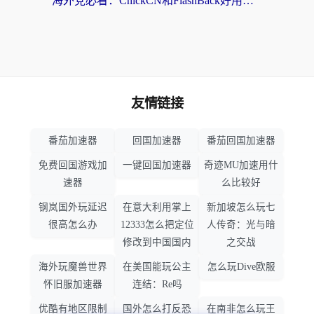
海外党必看：ChickCN和FlashBack好用吗？3招教你选对回国加速器（附云极、HomeCN、斧牛vs艾果对比）
友情链接
番茄加速器
回国加速器
番茄回国加速器
免费回国游戏加
一键回国加速器
奇迹MU加速用什
速器
么比较好
钢岚国外玩延迟
在意大利用掌上
新加坡怎么玩七
很高怎么办
12333怎么把定位
人传奇：光与暗
修改到中国国内
之交战
海外玩魔兽世界
在美国能玩公主
怎么玩Dive欧服
怀旧服加速器
连结：Re吗
优酷有地区限制
国外怎么打反恐
在南非怎么玩王