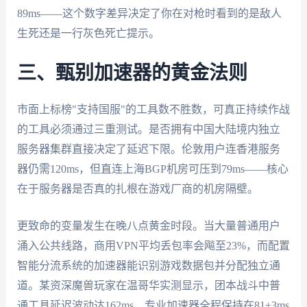
89ms——这个数字差异决定了你在对枪时看到的是敌人
生死还是一行灰色死亡提示。
三、甄别加速器的黄金法则
市面上标榜"支持国服"的工具数不胜数，可真正持续作战
的工具必须通过三重测试。是否拥有中国大陆境内独立
服务器集群直接决定了延迟下限。伦敦用户连香港服务
器仍需120ms，但直连上海BGP机房可压到79ms——核心
在于服务器是否真的扎根在游戏厂商的机房隔壁。
更致命的变量发生在晚八点黄金时段。当大量普通用户
涌入公共线路，商用VPN平均丢包率会飚至23%，而配置
智能分流系统的加速器能识别游戏数据包并分配独立通
道。某资深魔兽玩家在温哥华实测显示，团本战斗中普
通工具延迟波动达162ms，专业加速器全程保持在81±3ms