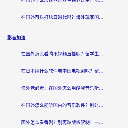
在国外什么加速器玩双生视界好用？海外党亲测不踩坑的终极指南
在国外可以打炫舞时代吗？海外玩家国服游戏加速全攻略（附实测推荐）
影音加速
在国外怎么看腾讯视频直播呢？留学生亲测有效的回国加速指南
在日本用什么软件看中国电视剧呢？留学生亲测有效的回国加速方案
海外党必看：在国外怎么用酷我音乐听音乐？告别“地区不支持”的实用指南
在国外怎么能听国内的音乐软件？别让版权限制断了你的“中文歌单”
国外怎么看番剧？别再愁版权限制！一个工具解决所有回国追剧难题