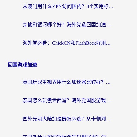
从澳门用什么VPN访问国内？3个实用标准帮你避开坑，无缝刷剧听歌
穿梭和银河哪个好？海外党选回国加速器的避坑指南，附番茄加速器实测体验
海外党必看：ChickCN和FlashBack好用吗？3招教你选对回国加速器（附云极、HomeCN、斧牛vs艾果对比）
回国游戏加速
英国玩双生视界用什么加速器比较好？海外党亲测有效的国服游戏加速方案
泰国怎么玩傲世西游？海外党国服游戏加速终极攻略（附光明大陆量子特攻实测）
国外光明大陆加速器怎么选？从卡顿到丝滑的终极指南（含德国玩走开外星人墨西哥玩俄罗斯方块技巧）