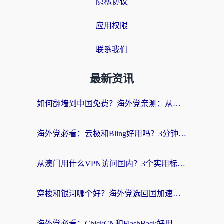
隐私协议
应用权限
联系我们
最新资讯
如何翻墙到中国免费？海外党亲测：从踩坑到选对加速器的全攻略
海外党必看：云极和Bling好用吗？3分钟教你选对回国加速器
从澳门用什么VPN访问国内？3个实用标准帮你避开坑，无缝刷剧听歌
穿梭和银河哪个好？海外党选回国加速器的避坑指南，附番茄加速器实测体验
海外党必看：ChickCN和FlashBack好用吗？3招教你选对回国加速器（附云极、HomeCN、斧牛vs艾果对比）