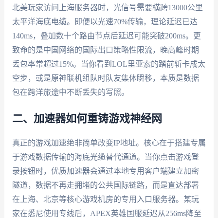
北美玩家访问上海服务器时，光信号需要横跨13000公里
太平洋海底电缆。即便以光速70%传输，理论延迟已达
140ms，叠加数十个路由节点后延迟可能突破200ms。更
致命的是中国网络的国际出口策略性限流，晚高峰时期
丢包率常超过15%。当你看到LOL里亚索的踏前斩卡成太
空步，或是原神联机组队时队友集体瞬移，本质是数据
包在跨洋旅途中不断丢失的写照。
二、加速器如何重铸游戏神经网
真正的游戏加速绝非简单改变IP地址。核心在于搭建专属
于游戏数据传输的海底光缆替代通道。当你点击游戏登
录按钮时，优质加速器会通过本地专用客户端建立加密
隧道，数据不再走拥堵的公共国际链路，而是直达部署
在上海、北京等核心游戏机房的专用入口服务器。某玩
家在悉尼使用专线后，APEX英雄国服延迟从256ms降至