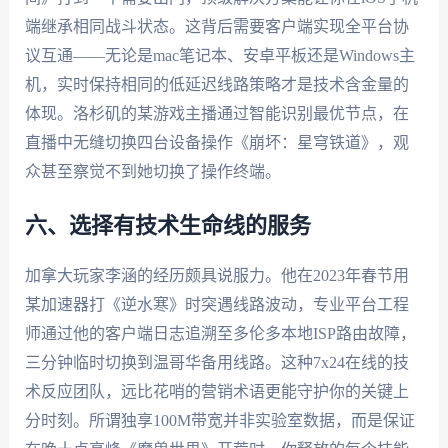
端继承相同战斗状态。这背后需要客户端实现全平台协
议互通——无论是mac笔记本、安卓平板还是Windows主
机，实时保持相同的低延迟线路策略才是技术含金量的
体现。洛杉矶的某游戏主播通过智能识别最优节点，在
直播中无缝切换四台设备操作《崩坏：星穹铁道》，观
众甚至察觉不到她切换了操作终端。
六、选择有技术生命线的服务
加拿大玩家李涵的经历颇具说服力。他在2023年春节用
某加速器打《逆水寒》时突遇线路波动，专业平台工程
师通过他的客户端日志追溯至多伦多本地ISP路由故障，
三分钟临时切换到温哥华备用线路。这种7x24在线的技
术反应团队，远比花哨的营销术语更能守护你的关键上
分时刻。所谓独享100M带宽并非实验室数据，而是保证