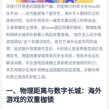
深夜打开熟悉的国服客户端，匹配倒计时却卡在98ms纹
丝不动——这可能是每个留学生、海外华人都经历过的
挫败时刻。当你在地球另一端思念着剑网三的帮会战、
王者荣耀的五排夜，或Steam国区特惠的精彩，物理距离
和网络长城却在屏幕上筑起双重高墙。"国外怎么玩中国
游戏网站"这个关键词背后，是百万海外玩家共同的迷
惘：延迟飙升导致操作变形、IP封锁让登录界面变成红色
感叹号、跨国流量穿隧带来的安全风险... 但技术永远在
解决问题，专业游戏加速器正是斩断这些枷锁的利刃。
本文将揭示在海外流畅征战国服的底层逻辑，并教你辨
别真正高效的护航工具。
一、物理距离与数字长城：海外
游戏的双重枷锁