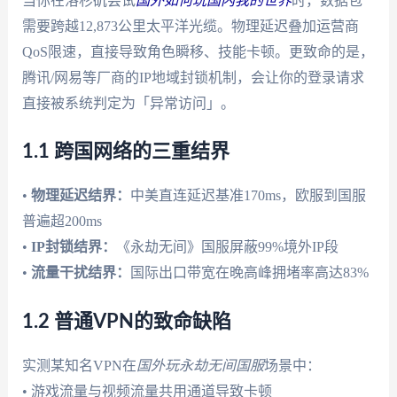
当你在洛杉矶尝试
国外如何玩国内我的世界
时，数据包
需要跨越12,873公里太平洋光缆。物理延迟叠加运营商
QoS限速，直接导致角色瞬移、技能卡顿。更致命的是，
腾讯/网易等厂商的IP地域封锁机制，会让你的登录请求
直接被系统判定为「异常访问」。
1.1 跨国网络的三重结界
•
物理延迟结界：
中美直连延迟基准170ms，欧服到国服
普遍超200ms
•
IP封锁结界：
《永劫无间》国服屏蔽99%境外IP段
•
流量干扰结界：
国际出口带宽在晚高峰拥堵率高达83%
1.2 普通VPN的致命缺陷
实测某知名VPN在
国外玩永劫无间国服
场景中：
• 游戏流量与视频流量共用通道导致卡顿