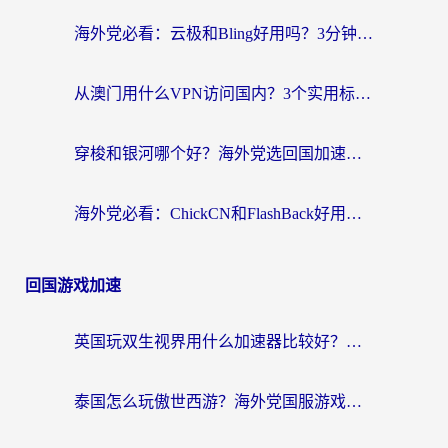
海外党必看：云极和Bling好用吗？3分钟教你选对回国加速器
从澳门用什么VPN访问国内？3个实用标准帮你避开坑，无缝刷剧听歌
穿梭和银河哪个好？海外党选回国加速器的避坑指南，附番茄加速器实测体验
海外党必看：ChickCN和FlashBack好用吗？3招教你选对回国加速器（附云极、HomeCN、斧牛vs艾果对比）
回国游戏加速
英国玩双生视界用什么加速器比较好？海外党亲测有效的国服游戏加速方案
泰国怎么玩傲世西游？海外党国服游戏加速终极攻略（附光明大陆量子特攻实测）