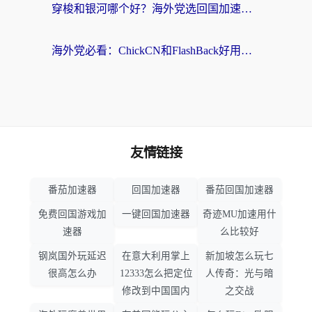
穿梭和银河哪个好？海外党选回国加速器的避坑指南，附番茄加速器实测体验
海外党必看：ChickCN和FlashBack好用吗？3招教你选对回国加速器（附云极、HomeCN、斧牛vs艾果对比）
友情链接
番茄加速器
回国加速器
番茄回国加速器
免费回国游戏加
一键回国加速器
奇迹MU加速用什
速器
么比较好
钢岚国外玩延迟
在意大利用掌上
新加坡怎么玩七
很高怎么办
12333怎么把定位
人传奇：光与暗
修改到中国国内
之交战