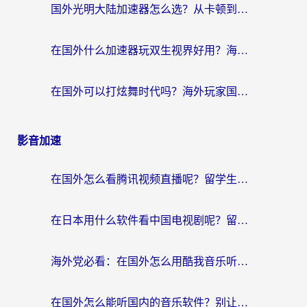
国外光明大陆加速器怎么选？从卡顿到丝滑的终极指南（含德国玩走开外星人墨西哥玩俄罗斯方块技巧）
在国外什么加速器玩双生视界好用？海外党亲测不踩坑的终极指南
在国外可以打炫舞时代吗？海外玩家国服游戏加速全攻略（附实测推荐）
影音加速
在国外怎么看腾讯视频直播呢？留学生亲测有效的回国加速指南
在日本用什么软件看中国电视剧呢？留学生亲测有效的回国加速方案
海外党必看：在国外怎么用酷我音乐听音乐？告别“地区不支持”的实用指南
在国外怎么能听国内的音乐软件？别让版权限制断了你的“中文歌单”