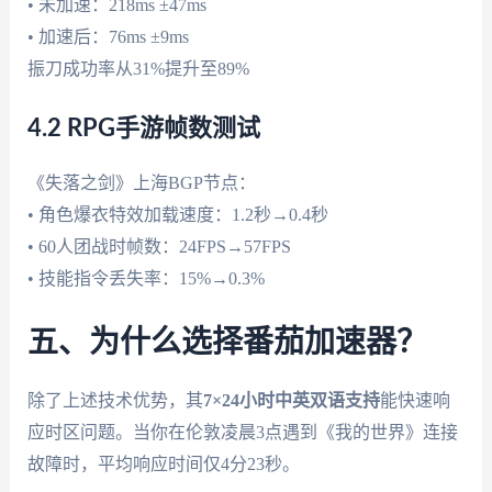
• 未加速：218ms ±47ms
• 加速后：76ms ±9ms
振刀成功率从31%提升至89%
4.2 RPG手游帧数测试
《失落之剑》上海BGP节点：
• 角色爆衣特效加载速度：1.2秒→0.4秒
• 60人团战时帧数：24FPS→57FPS
• 技能指令丢失率：15%→0.3%
五、为什么选择番茄加速器？
除了上述技术优势，其
7×24小时中英双语支持
能快速响
应时区问题。当你在伦敦凌晨3点遇到《我的世界》连接
故障时，平均响应时间仅4分23秒。