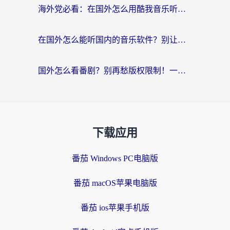
海外党必看：在国外怎么用酷我音乐听音乐？告别“地区不支持”的实用指南
在国外怎么能听国内的音乐软件？别让版权限制断了你的“中文歌单”
国外怎么看番剧？别再愁版权限制！一个工具解决所有回国追剧难题
下载应用
番茄 Windows PC电脑版
番茄 macOS苹果电脑版
番茄 ios苹果手机版