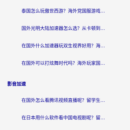
泰国怎么玩傲世西游？海外党国服游戏加速终极攻略（附光明大陆量子特攻实测）
国外光明大陆加速器怎么选？从卡顿到丝滑的终极指南（含德国玩走开外星人墨西哥玩俄罗斯方块技巧）
在国外什么加速器玩双生视界好用？海外党亲测不踩坑的终极指南
在国外可以打炫舞时代吗？海外玩家国服游戏加速全攻略（附实测推荐）
影音加速
在国外怎么看腾讯视频直播呢？留学生亲测有效的回国加速指南
在日本用什么软件看中国电视剧呢？留学生亲测有效的回国加速方案