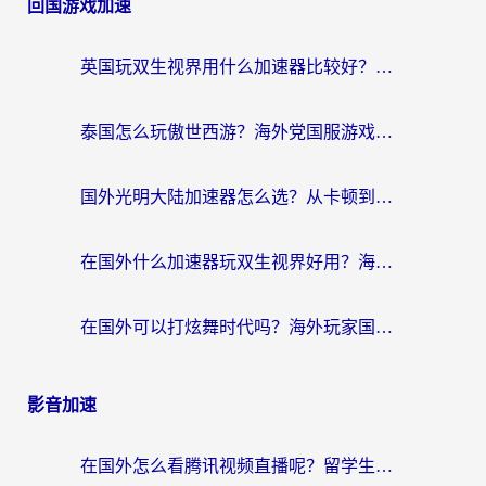
回国游戏加速
英国玩双生视界用什么加速器比较好？海外党亲测有效的国服游戏加速方案
泰国怎么玩傲世西游？海外党国服游戏加速终极攻略（附光明大陆量子特攻实测）
国外光明大陆加速器怎么选？从卡顿到丝滑的终极指南（含德国玩走开外星人墨西哥玩俄罗斯方块技巧）
在国外什么加速器玩双生视界好用？海外党亲测不踩坑的终极指南
在国外可以打炫舞时代吗？海外玩家国服游戏加速全攻略（附实测推荐）
影音加速
在国外怎么看腾讯视频直播呢？留学生亲测有效的回国加速指南