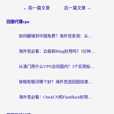
←
前一篇文章
后一篇文章
→
回国代理vpn
如何翻墙到中国免费？海外党亲测：从踩坑到选对加速器的全攻略
海外党必看：云极和Bling好用吗？3分钟教你选对回国加速器
从澳门用什么VPN访问国内？3个实用标准帮你避开坑，无缝刷剧听歌
穿梭和银河哪个好？海外党选回国加速器的避坑指南，附番茄加速器实测体验
海外党必看：ChickCN和FlashBack好用吗？3招教你选对回国加速器（附云极、HomeCN、斧牛vs艾果对比）