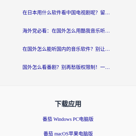
在日本用什么软件看中国电视剧呢？留学生亲测有效的回国加速方案
海外党必看：在国外怎么用酷我音乐听音乐？告别“地区不支持”的实用指南
在国外怎么能听国内的音乐软件？别让版权限制断了你的“中文歌单”
国外怎么看番剧？别再愁版权限制！一个工具解决所有回国追剧难题
下载应用
番茄 Windows PC电脑版
番茄 macOS苹果电脑版