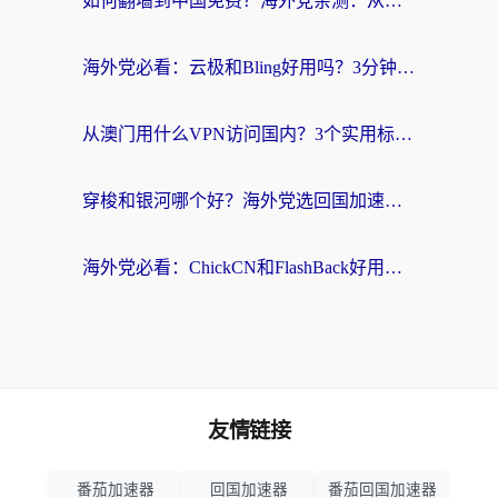
如何翻墙到中国免费？海外党亲测：从踩坑到选对加速器的全攻略
海外党必看：云极和Bling好用吗？3分钟教你选对回国加速器
从澳门用什么VPN访问国内？3个实用标准帮你避开坑，无缝刷剧听歌
穿梭和银河哪个好？海外党选回国加速器的避坑指南，附番茄加速器实测体验
海外党必看：ChickCN和FlashBack好用吗？3招教你选对回国加速器（附云极、HomeCN、斧牛vs艾果对比）
友情链接
番茄加速器
回国加速器
番茄回国加速器