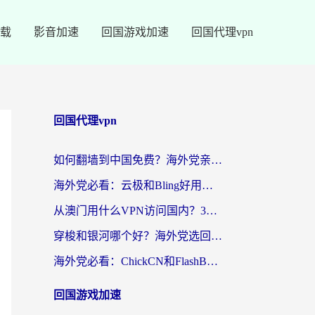
载
影音加速
回国游戏加速
回国代理vpn
回国代理vpn
如何翻墙到中国免费？海外党亲测：从踩坑到选对加速器的全攻略
海外党必看：云极和Bling好用吗？3分钟教你选对回国加速器
从澳门用什么VPN访问国内？3个实用标准帮你避开坑，无缝刷剧听歌
穿梭和银河哪个好？海外党选回国加速器的避坑指南，附番茄加速器实测体验
海外党必看：ChickCN和FlashBack好用吗？3招教你选对回国加速器（附云极、HomeCN、斧牛vs艾果对比）
回国游戏加速