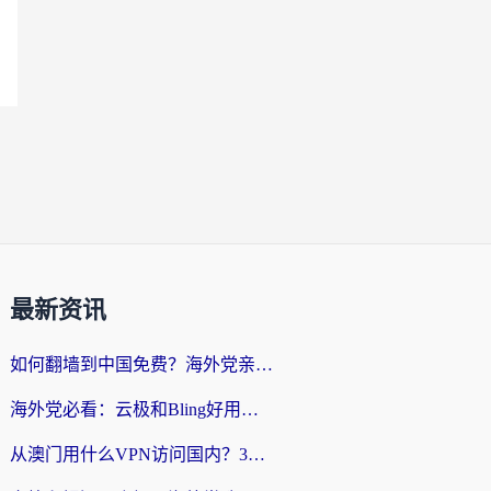
最新资讯
如何翻墙到中国免费？海外党亲测：从踩坑到选对加速器的全攻略
海外党必看：云极和Bling好用吗？3分钟教你选对回国加速器
从澳门用什么VPN访问国内？3个实用标准帮你避开坑，无缝刷剧听歌