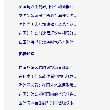
英国玩双生视界用什么加速器比较好？海外党亲测有效的国服游戏加速方案
泰国怎么玩傲世西游？海外党国服游戏加速终极攻略（附光明大陆量子特攻实测）
国外光明大陆加速器怎么选？从卡顿到丝滑的终极指南（含德国玩走开外星人墨西哥玩俄罗斯方块技巧）
在国外什么加速器玩双生视界好用？海外党亲测不踩坑的终极指南
在国外可以打炫舞时代吗？海外玩家国服游戏加速全攻略（附实测推荐）
影音加速
在国外怎么看腾讯视频直播呢？留学生亲测有效的回国加速指南
在日本用什么软件看中国电视剧呢？留学生亲测有效的回国加速方案
海外党必看：在国外怎么用酷我音乐听音乐？告别“地区不支持”的实用指南
在国外怎么能听国内的音乐软件？别让版权限制断了你的“中文歌单”
国外怎么看番剧？别再愁版权限制！一个工具解决所有回国追剧难题