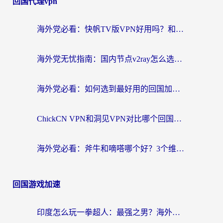
回国代理vpn
海外党必看：快帆TV版VPN好用吗？和快游VPN对比哪个回国效果更好？附实用避坑指南
海外党无忧指南：国内节点v2ray怎么选？一键回国VPN+多场景实测帮你避坑
海外党必看：如何选到最好用的回国加速器？从节点到售后的全维度指南
ChickCN VPN和洞见VPN对比哪个回国效果更好？海外党亲测3款加速器+避坑指南
海外党必看：斧牛和嘀嗒哪个好？3个维度教你选对回国加速器
回国游戏加速
印度怎么玩一拳超人：最强之男？海外党国服游戏加速避坑指南