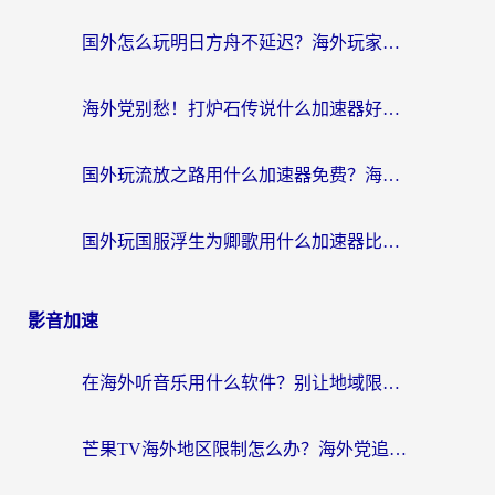
国外怎么玩明日方舟不延迟？海外玩家国服游戏加速终极指南（附DNF梦幻诛仙解决方案）
海外党别愁！打炉石传说什么加速器好用？3个实用技巧解决国服游戏卡顿
国外玩流放之路用什么加速器免费？海外党亲测有效的国服游戏加速指南
国外玩国服浮生为卿歌用什么加速器比较好？海外党亲测不踩坑指南
影音加速
在海外听音乐用什么软件？别让地域限制断了你的华语歌单
芒果TV海外地区限制怎么办？海外党追剧看片的实用加速器选择指南