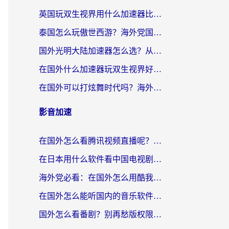
英国玩双生视界用什么加速器比较好？海外党亲测有效的国服游戏加速方案
泰国怎么玩傲世西游？海外党国服游戏加速终极攻略（附光明大陆量子特攻实测）
国外光明大陆加速器怎么选？从卡顿到丝滑的终极指南（含德国玩走开外星人墨西哥玩俄罗斯方块技巧）
在国外什么加速器玩双生视界好用？海外党亲测不踩坑的终极指南
在国外可以打炫舞时代吗？海外玩家国服游戏加速全攻略（附实测推荐）
影音加速
在国外怎么看腾讯视频直播呢？留学生亲测有效的回国加速指南
在日本用什么软件看中国电视剧呢？留学生亲测有效的回国加速方案
海外党必看：在国外怎么用酷我音乐听音乐？告别“地区不支持”的实用指南
在国外怎么能听国内的音乐软件？别让版权限制断了你的“中文歌单”
国外怎么看番剧？别再愁版权限制！一个工具解决所有回国追剧难题