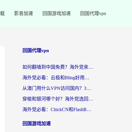
载
影音加速
回国游戏加速
回国代理vpn
回国代理vpn
如何翻墙到中国免费？海外党亲测：从踩坑到选对加速器的全攻略
海外党必看：云极和Bling好用吗？3分钟教你选对回国加速器
从澳门用什么VPN访问国内？3个实用标准帮你避开坑，无缝刷剧听歌
穿梭和银河哪个好？海外党选回国加速器的避坑指南，附番茄加速器实测体验
海外党必看：ChickCN和FlashBack好用吗？3招教你选对回国加速器（附云极、HomeCN、斧牛vs艾果对比）
回国游戏加速