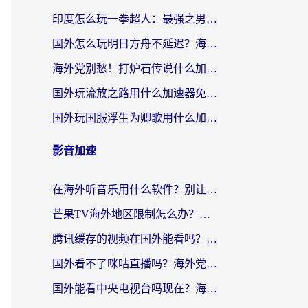
印度怎么玩一拳超人：最强之男？海外党国服游戏加速避坑指南
国外怎么玩明日方舟不延迟？海外玩家国服游戏加速终极指南（附DNF梦幻诛仙解决方案）
海外党别愁！打炉石传说什么加速器好用？3个实用技巧解决国服游戏卡顿
国外玩流放之路用什么加速器免费？海外党亲测有效的国服游戏加速指南
国外玩国服浮生为卿歌用什么加速器比较好？海外党亲测不踩坑指南
影音加速
在海外听音乐用什么软件？别让地域限制断了你的华语歌单
芒果TV海外地区限制怎么办？海外党追剧看片的实用加速器选择指南
腾讯缓存的视频在国外能看吗？海外党追剧看片的终极解决方案
国外看不了咪咕直播吗？海外党追剧看片的加速器选择指南
国外能看中央电视台吗现在？海外党追剧看央视的实用指南