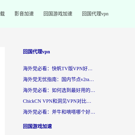
载
影音加速
回国游戏加速
回国代理vpn
回国代理vpn
海外党必看：快帆TV版VPN好用吗？和快游VPN对比哪个回国效果更好？附实用避坑指南
海外党无忧指南：国内节点v2ray怎么选？一键回国VPN+多场景实测帮你避坑
海外党必看：如何选到最好用的回国加速器？从节点到售后的全维度指南
ChickCN VPN和洞见VPN对比哪个回国效果更好？海外党亲测3款加速器+避坑指南
海外党必看：斧牛和嘀嗒哪个好？3个维度教你选对回国加速器
回国游戏加速