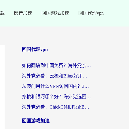
载
影音加速
回国游戏加速
回国代理vpn
回国代理vpn
如何翻墙到中国免费？海外党亲测：从踩坑到选对加速器的全攻略
海外党必看：云极和Bling好用吗？3分钟教你选对回国加速器
从澳门用什么VPN访问国内？3个实用标准帮你避开坑，无缝刷剧听歌
穿梭和银河哪个好？海外党选回国加速器的避坑指南，附番茄加速器实测体验
海外党必看：ChickCN和FlashBack好用吗？3招教你选对回国加速器（附云极、HomeCN、斧牛vs艾果对比）
回国游戏加速