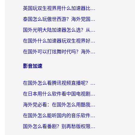
英国玩双生视界用什么加速器比较好？海外党亲测有效的国服游戏加速方案
泰国怎么玩傲世西游？海外党国服游戏加速终极攻略（附光明大陆量子特攻实测）
国外光明大陆加速器怎么选？从卡顿到丝滑的终极指南（含德国玩走开外星人墨西哥玩俄罗斯方块技巧）
在国外什么加速器玩双生视界好用？海外党亲测不踩坑的终极指南
在国外可以打炫舞时代吗？海外玩家国服游戏加速全攻略（附实测推荐）
影音加速
在国外怎么看腾讯视频直播呢？留学生亲测有效的回国加速指南
在日本用什么软件看中国电视剧呢？留学生亲测有效的回国加速方案
海外党必看：在国外怎么用酷我音乐听音乐？告别“地区不支持”的实用指南
在国外怎么能听国内的音乐软件？别让版权限制断了你的“中文歌单”
国外怎么看番剧？别再愁版权限制！一个工具解决所有回国追剧难题