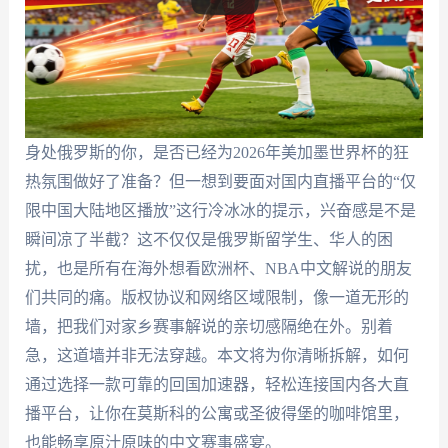
身处俄罗斯的你，是否已经为2026年美加墨世界杯的狂
热氛围做好了准备？但一想到要面对国内直播平台的“仅
限中国大陆地区播放”这行冷冰冰的提示，兴奋感是不是
瞬间凉了半截？这不仅仅是俄罗斯留学生、华人的困
扰，也是所有在海外想看欧洲杯、NBA中文解说的朋友
们共同的痛。版权协议和网络区域限制，像一道无形的
墙，把我们对家乡赛事解说的亲切感隔绝在外。别着
急，这道墙并非无法穿越。本文将为你清晰拆解，如何
通过选择一款可靠的回国加速器，轻松连接国内各大直
播平台，让你在莫斯科的公寓或圣彼得堡的咖啡馆里，
也能畅享原汁原味的中文赛事盛宴。