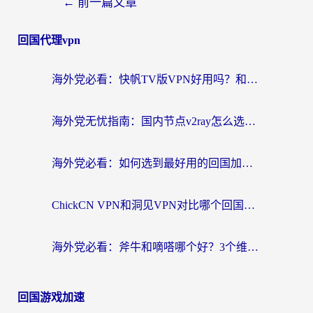
←
前一篇文章
回国代理vpn
海外党必看：快帆TV版VPN好用吗？和快游VPN对比哪个回国效果更好？附实用避坑指南
海外党无忧指南：国内节点v2ray怎么选？一键回国VPN+多场景实测帮你避坑
海外党必看：如何选到最好用的回国加速器？从节点到售后的全维度指南
ChickCN VPN和洞见VPN对比哪个回国效果更好？海外党亲测3款加速器+避坑指南
海外党必看：斧牛和嘀嗒哪个好？3个维度教你选对回国加速器
回国游戏加速