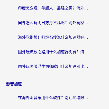
印度怎么玩一拳超人：最强之男？海外党国服游戏加速避坑指南
国外怎么玩明日方舟不延迟？海外玩家国服游戏加速终极指南（附DNF梦幻诛仙解决方案）
海外党别愁！打炉石传说什么加速器好用？3个实用技巧解决国服游戏卡顿
国外玩流放之路用什么加速器免费？海外党亲测有效的国服游戏加速指南
国外玩国服浮生为卿歌用什么加速器比较好？海外党亲测不踩坑指南
影音加速
在海外听音乐用什么软件？别让地域限制断了你的华语歌单