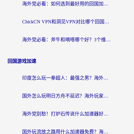
海外党必看：如何选到最好用的回国加速器？从节点到售后的全维度指南
ChickCN VPN和洞见VPN对比哪个回国效果更好？海外党亲测3款加速器+避坑指南
海外党必看：斧牛和嘀嗒哪个好？3个维度教你选对回国加速器
回国游戏加速
印度怎么玩一拳超人：最强之男？海外党国服游戏加速避坑指南
国外怎么玩明日方舟不延迟？海外玩家国服游戏加速终极指南（附DNF梦幻诛仙解决方案）
海外党别愁！打炉石传说什么加速器好用？3个实用技巧解决国服游戏卡顿
国外玩流放之路用什么加速器免费？海外党亲测有效的国服游戏加速指南