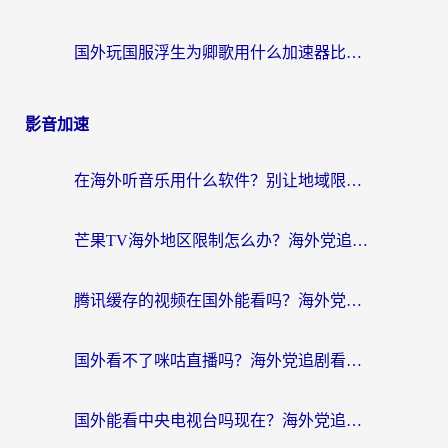
国外玩国服浮生为卿歌用什么加速器比较好？海外党亲测不踩坑指南
影音加速
在海外听音乐用什么软件？别让地域限制断了你的华语歌单
芒果TV海外地区限制怎么办？海外党追剧看片的实用加速器选择指南
腾讯缓存的视频在国外能看吗？海外党追剧看片的终极解决方案
国外看不了咪咕直播吗？海外党追剧看片的加速器选择指南
国外能看中央电视台吗现在？海外党追剧看央视的实用指南