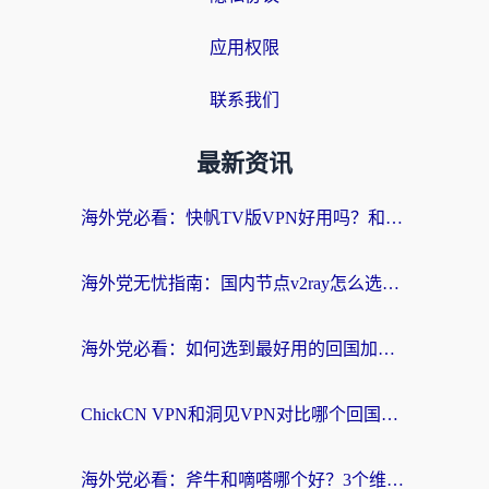
应用权限
联系我们
最新资讯
海外党必看：快帆TV版VPN好用吗？和快游VPN对比哪个回国效果更好？附实用避坑指南
海外党无忧指南：国内节点v2ray怎么选？一键回国VPN+多场景实测帮你避坑
海外党必看：如何选到最好用的回国加速器？从节点到售后的全维度指南
ChickCN VPN和洞见VPN对比哪个回国效果更好？海外党亲测3款加速器+避坑指南
海外党必看：斧牛和嘀嗒哪个好？3个维度教你选对回国加速器