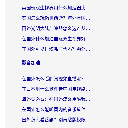
英国玩双生视界用什么加速器比较好？海外党亲测有效的国服游戏加速方案
泰国怎么玩傲世西游？海外党国服游戏加速终极攻略（附光明大陆量子特攻实测）
国外光明大陆加速器怎么选？从卡顿到丝滑的终极指南（含德国玩走开外星人墨西哥玩俄罗斯方块技巧）
在国外什么加速器玩双生视界好用？海外党亲测不踩坑的终极指南
在国外可以打炫舞时代吗？海外玩家国服游戏加速全攻略（附实测推荐）
影音加速
在国外怎么看腾讯视频直播呢？留学生亲测有效的回国加速指南
在日本用什么软件看中国电视剧呢？留学生亲测有效的回国加速方案
海外党必看：在国外怎么用酷我音乐听音乐？告别“地区不支持”的实用指南
在国外怎么能听国内的音乐软件？别让版权限制断了你的“中文歌单”
国外怎么看番剧？别再愁版权限制！一个工具解决所有回国追剧难题