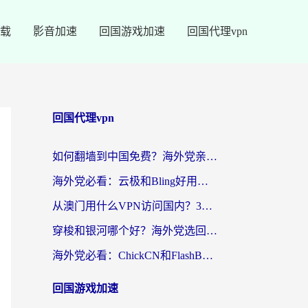
载
影音加速
回国游戏加速
回国代理vpn
回国代理vpn
如何翻墙到中国免费？海外党亲测：从踩坑到选对加速器的全攻略
海外党必看：云极和Bling好用吗？3分钟教你选对回国加速器
从澳门用什么VPN访问国内？3个实用标准帮你避开坑，无缝刷剧听歌
穿梭和银河哪个好？海外党选回国加速器的避坑指南，附番茄加速器实测体验
海外党必看：ChickCN和FlashBack好用吗？3招教你选对回国加速器（附云极、HomeCN、斧牛vs艾果对比）
回国游戏加速