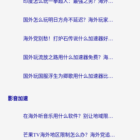
印度怎么玩一拳超人：最强之男？海外党国服游戏加速避坑指南
国外怎么玩明日方舟不延迟？海外玩家国服游戏加速终极指南（附DNF梦幻诛仙解决方案）
海外党别愁！打炉石传说什么加速器好用？3个实用技巧解决国服游戏卡顿
国外玩流放之路用什么加速器免费？海外党亲测有效的国服游戏加速指南
国外玩国服浮生为卿歌用什么加速器比较好？海外党亲测不踩坑指南
影音加速
在海外听音乐用什么软件？别让地域限制断了你的华语歌单
芒果TV海外地区限制怎么办？海外党追剧看片的实用加速器选择指南