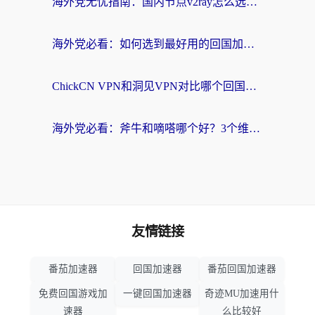
海外党无忧指南：国内节点v2ray怎么选？一键回国VPN+多场景实测帮你避坑
海外党必看：如何选到最好用的回国加速器？从节点到售后的全维度指南
ChickCN VPN和洞见VPN对比哪个回国效果更好？海外党亲测3款加速器+避坑指南
海外党必看：斧牛和嘀嗒哪个好？3个维度教你选对回国加速器
友情链接
番茄加速器
回国加速器
番茄回国加速器
免费回国游戏加
一键回国加速器
奇迹MU加速用什
速器
么比较好