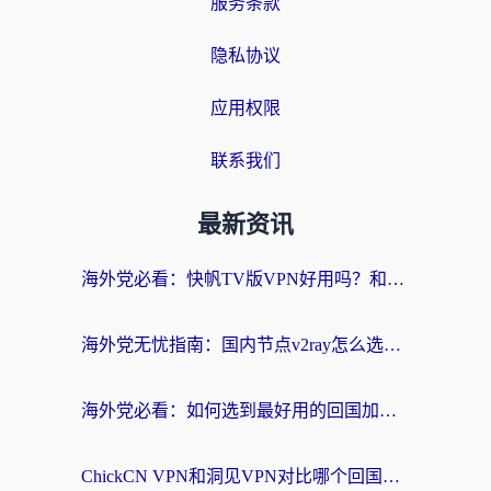
服务条款
隐私协议
应用权限
联系我们
最新资讯
海外党必看：快帆TV版VPN好用吗？和快游VPN对比哪个回国效果更好？附实用避坑指南
海外党无忧指南：国内节点v2ray怎么选？一键回国VPN+多场景实测帮你避坑
海外党必看：如何选到最好用的回国加速器？从节点到售后的全维度指南
ChickCN VPN和洞见VPN对比哪个回国效果更好？海外党亲测3款加速器+避坑指南