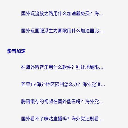
国外玩流放之路用什么加速器免费？海外党亲测有效的国服游戏加速指南
国外玩国服浮生为卿歌用什么加速器比较好？海外党亲测不踩坑指南
影音加速
在海外听音乐用什么软件？别让地域限制断了你的华语歌单
芒果TV海外地区限制怎么办？海外党追剧看片的实用加速器选择指南
腾讯缓存的视频在国外能看吗？海外党追剧看片的终极解决方案
国外看不了咪咕直播吗？海外党追剧看片的加速器选择指南