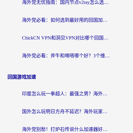
海外党无忧指南：国内节点v2ray怎么选？一键回国VPN+多场景实测帮你避坑
海外党必看：如何选到最好用的回国加速器？从节点到售后的全维度指南
ChickCN VPN和洞见VPN对比哪个回国效果更好？海外党亲测3款加速器+避坑指南
海外党必看：斧牛和嘀嗒哪个好？3个维度教你选对回国加速器
回国游戏加速
印度怎么玩一拳超人：最强之男？海外党国服游戏加速避坑指南
国外怎么玩明日方舟不延迟？海外玩家国服游戏加速终极指南（附DNF梦幻诛仙解决方案）
海外党别愁！打炉石传说什么加速器好用？3个实用技巧解决国服游戏卡顿