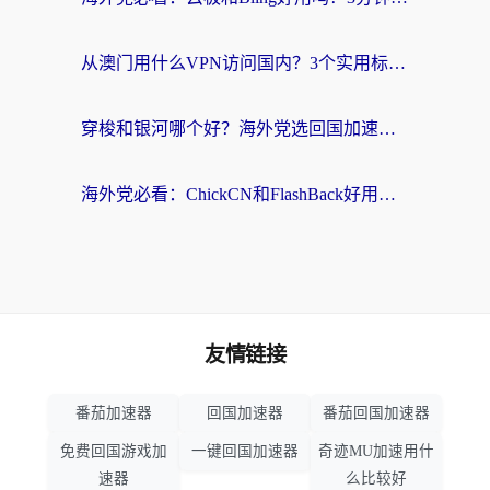
从澳门用什么VPN访问国内？3个实用标准帮你避开坑，无缝刷剧听歌
穿梭和银河哪个好？海外党选回国加速器的避坑指南，附番茄加速器实测体验
海外党必看：ChickCN和FlashBack好用吗？3招教你选对回国加速器（附云极、HomeCN、斧牛vs艾果对比）
友情链接
番茄加速器
回国加速器
番茄回国加速器
免费回国游戏加
一键回国加速器
奇迹MU加速用什
速器
么比较好