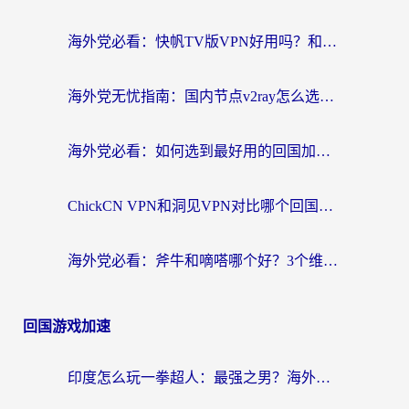
海外党必看：快帆TV版VPN好用吗？和快游VPN对比哪个回国效果更好？附实用避坑指南
海外党无忧指南：国内节点v2ray怎么选？一键回国VPN+多场景实测帮你避坑
海外党必看：如何选到最好用的回国加速器？从节点到售后的全维度指南
ChickCN VPN和洞见VPN对比哪个回国效果更好？海外党亲测3款加速器+避坑指南
海外党必看：斧牛和嘀嗒哪个好？3个维度教你选对回国加速器
回国游戏加速
印度怎么玩一拳超人：最强之男？海外党国服游戏加速避坑指南