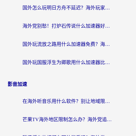
国外怎么玩明日方舟不延迟？海外玩家国服游戏加速终极指南（附DNF梦幻诛仙解决方案）
海外党别愁！打炉石传说什么加速器好用？3个实用技巧解决国服游戏卡顿
国外玩流放之路用什么加速器免费？海外党亲测有效的国服游戏加速指南
国外玩国服浮生为卿歌用什么加速器比较好？海外党亲测不踩坑指南
影音加速
在海外听音乐用什么软件？别让地域限制断了你的华语歌单
芒果TV海外地区限制怎么办？海外党追剧看片的实用加速器选择指南