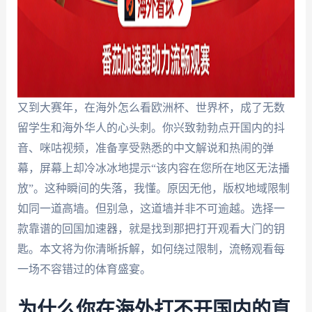
又到大赛年，在海外怎么看欧洲杯、世界杯，成了无数
留学生和海外华人的心头刺。你兴致勃勃点开国内的抖
音、咪咕视频，准备享受熟悉的中文解说和热闹的弹
幕，屏幕上却冷冰冰地提示“该内容在您所在地区无法播
放”。这种瞬间的失落，我懂。原因无他，版权地域限制
如同一道高墙。但别急，这道墙并非不可逾越。选择一
款靠谱的回国加速器，就是找到那把打开观看大门的钥
匙。本文将为你清晰拆解，如何绕过限制，流畅观看每
一场不容错过的体育盛宴。
为什么你在海外打不开国内的直