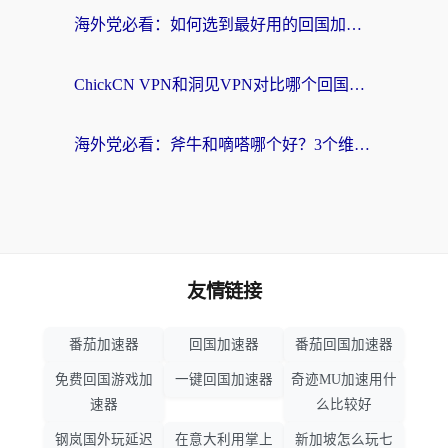
海外党必看：如何选到最好用的回国加速器？从节点到售后的全维度指南
ChickCN VPN和洞见VPN对比哪个回国效果更好？海外党亲测3款加速器+避坑指南
海外党必看：斧牛和嘀嗒哪个好？3个维度教你选对回国加速器
友情链接
番茄加速器
回国加速器
番茄回国加速器
免费回国游戏加
一键回国加速器
奇迹MU加速用什
速器
么比较好
钢岚国外玩延迟
在意大利用掌上
新加坡怎么玩七