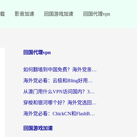
载
影音加速
回国游戏加速
回国代理vpn
回国代理vpn
如何翻墙到中国免费？海外党亲测：从踩坑到选对加速器的全攻略
海外党必看：云极和Bling好用吗？3分钟教你选对回国加速器
从澳门用什么VPN访问国内？3个实用标准帮你避开坑，无缝刷剧听歌
穿梭和银河哪个好？海外党选回国加速器的避坑指南，附番茄加速器实测体验
海外党必看：ChickCN和FlashBack好用吗？3招教你选对回国加速器（附云极、HomeCN、斧牛vs艾果对比）
回国游戏加速