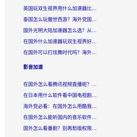
英国玩双生视界用什么加速器比较好？海外党亲测有效的国服游戏加速方案
泰国怎么玩傲世西游？海外党国服游戏加速终极攻略（附光明大陆量子特攻实测）
国外光明大陆加速器怎么选？从卡顿到丝滑的终极指南（含德国玩走开外星人墨西哥玩俄罗斯方块技巧）
在国外什么加速器玩双生视界好用？海外党亲测不踩坑的终极指南
在国外可以打炫舞时代吗？海外玩家国服游戏加速全攻略（附实测推荐）
影音加速
在国外怎么看腾讯视频直播呢？留学生亲测有效的回国加速指南
在日本用什么软件看中国电视剧呢？留学生亲测有效的回国加速方案
海外党必看：在国外怎么用酷我音乐听音乐？告别“地区不支持”的实用指南
在国外怎么能听国内的音乐软件？别让版权限制断了你的“中文歌单”
国外怎么看番剧？别再愁版权限制！一个工具解决所有回国追剧难题