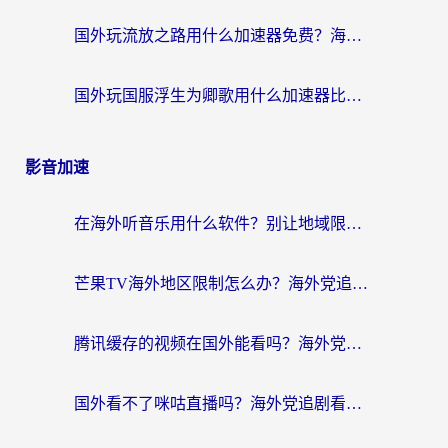
国外玩流放之路用什么加速器免费？海外党亲测有效的国服游戏加速指南
国外玩国服浮生为卿歌用什么加速器比较好？海外党亲测不踩坑指南
影音加速
在海外听音乐用什么软件？别让地域限制断了你的华语歌单
芒果TV海外地区限制怎么办？海外党追剧看片的实用加速器选择指南
腾讯缓存的视频在国外能看吗？海外党追剧看片的终极解决方案
国外看不了咪咕直播吗？海外党追剧看片的加速器选择指南