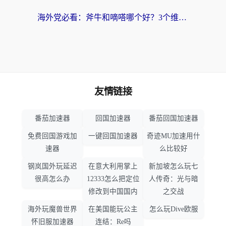
海外党必看：斧牛和嘀嗒哪个好？3个维度教你选对回国加速器
友情链接
番茄加速器
回国加速器
番茄回国加速器
免费回国游戏加
一键回国加速器
奇迹MU加速用什
速器
么比较好
钢岚国外玩延迟
在意大利用掌上
新加坡怎么玩七
很高怎么办
12333怎么把定位
人传奇：光与暗
修改到中国国内
之交战
海外玩魔兽世界
在美国能玩公主
怎么玩Dive欧服
怀旧服加速器
连结：Re吗