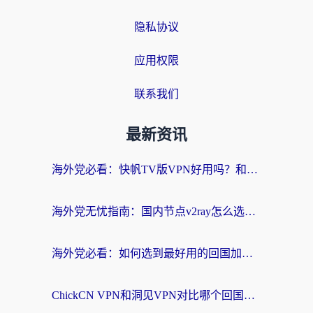
隐私协议
应用权限
联系我们
最新资讯
海外党必看：快帆TV版VPN好用吗？和快游VPN对比哪个回国效果更好？附实用避坑指南
海外党无忧指南：国内节点v2ray怎么选？一键回国VPN+多场景实测帮你避坑
海外党必看：如何选到最好用的回国加速器？从节点到售后的全维度指南
ChickCN VPN和洞见VPN对比哪个回国效果更好？海外党亲测3款加速器+避坑指南