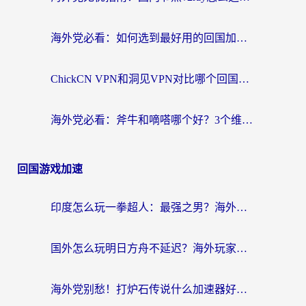
海外党必看：如何选到最好用的回国加速器？从节点到售后的全维度指南
ChickCN VPN和洞见VPN对比哪个回国效果更好？海外党亲测3款加速器+避坑指南
海外党必看：斧牛和嘀嗒哪个好？3个维度教你选对回国加速器
回国游戏加速
印度怎么玩一拳超人：最强之男？海外党国服游戏加速避坑指南
国外怎么玩明日方舟不延迟？海外玩家国服游戏加速终极指南（附DNF梦幻诛仙解决方案）
海外党别愁！打炉石传说什么加速器好用？3个实用技巧解决国服游戏卡顿