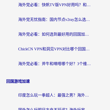
海外党必看：快帆TV版VPN好用吗？和快游VPN对比哪个回国效果更好？附实用避坑指南
海外党无忧指南：国内节点v2ray怎么选？一键回国VPN+多场景实测帮你避坑
海外党必看：如何选到最好用的回国加速器？从节点到售后的全维度指南
ChickCN VPN和洞见VPN对比哪个回国效果更好？海外党亲测3款加速器+避坑指南
海外党必看：斧牛和嘀嗒哪个好？3个维度教你选对回国加速器
回国游戏加速
印度怎么玩一拳超人：最强之男？海外党国服游戏加速避坑指南
国外怎么玩明日方舟不延迟？海外玩家国服游戏加速终极指南（附DNF梦幻诛仙解决方案）