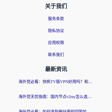
关于我们
服务条款
隐私协议
应用权限
联系我们
最新资讯
海外党必看：快帆TV版VPN好用吗？和快游VPN对比哪个回国效果更好？附实用避坑指南
海外党无忧指南：国内节点v2ray怎么选？一键回国VPN+多场景实测帮你避坑
海外党必看：如何选到最好用的回国加速器？从节点到售后的全维度指南