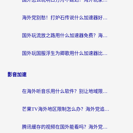
海外党别愁！打炉石传说什么加速器好用？3个实用技巧解决国服游戏卡顿
国外玩流放之路用什么加速器免费？海外党亲测有效的国服游戏加速指南
国外玩国服浮生为卿歌用什么加速器比较好？海外党亲测不踩坑指南
影音加速
在海外听音乐用什么软件？别让地域限制断了你的华语歌单
芒果TV海外地区限制怎么办？海外党追剧看片的实用加速器选择指南
腾讯缓存的视频在国外能看吗？海外党追剧看片的终极解决方案