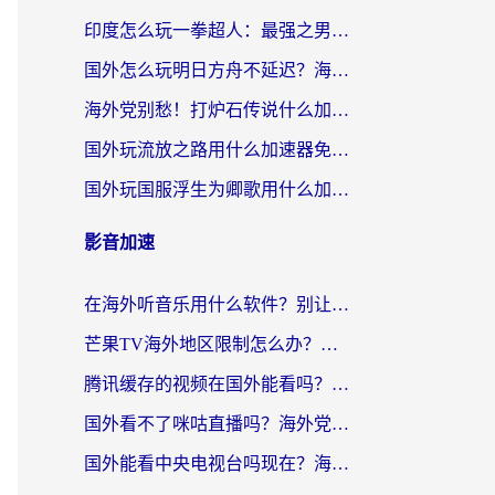
印度怎么玩一拳超人：最强之男？海外党国服游戏加速避坑指南
国外怎么玩明日方舟不延迟？海外玩家国服游戏加速终极指南（附DNF梦幻诛仙解决方案）
海外党别愁！打炉石传说什么加速器好用？3个实用技巧解决国服游戏卡顿
国外玩流放之路用什么加速器免费？海外党亲测有效的国服游戏加速指南
国外玩国服浮生为卿歌用什么加速器比较好？海外党亲测不踩坑指南
影音加速
在海外听音乐用什么软件？别让地域限制断了你的华语歌单
芒果TV海外地区限制怎么办？海外党追剧看片的实用加速器选择指南
腾讯缓存的视频在国外能看吗？海外党追剧看片的终极解决方案
国外看不了咪咕直播吗？海外党追剧看片的加速器选择指南
国外能看中央电视台吗现在？海外党追剧看央视的实用指南