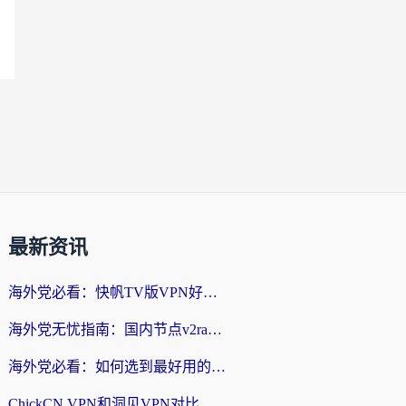
最新资讯
海外党必看：快帆TV版VPN好用吗？和快游VPN对比哪个回国效果更好？附实用避坑指南
海外党无忧指南：国内节点v2ray怎么选？一键回国VPN+多场景实测帮你避坑
海外党必看：如何选到最好用的回国加速器？从节点到售后的全维度指南
ChickCN VPN和洞见VPN对比哪个回国效果更好？海外党亲测3款加速器+避坑指南