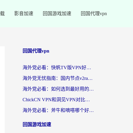
载
影音加速
回国游戏加速
回国代理vpn
回国代理vpn
海外党必看：快帆TV版VPN好用吗？和快游VPN对比哪个回国效果更好？附实用避坑指南
海外党无忧指南：国内节点v2ray怎么选？一键回国VPN+多场景实测帮你避坑
海外党必看：如何选到最好用的回国加速器？从节点到售后的全维度指南
ChickCN VPN和洞见VPN对比哪个回国效果更好？海外党亲测3款加速器+避坑指南
海外党必看：斧牛和嘀嗒哪个好？3个维度教你选对回国加速器
回国游戏加速