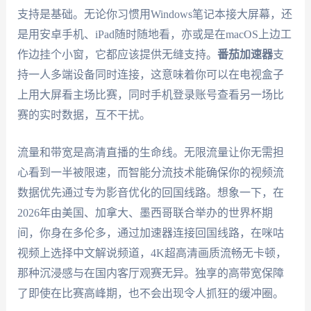
支持是基础。无论你习惯用Windows笔记本接大屏幕，还
是用安卓手机、iPad随时随地看，亦或是在macOS上边工
作边挂个小窗，它都应该提供无缝支持。
番茄加速器
支
持一人多端设备同时连接，这意味着你可以在电视盒子
上用大屏看主场比赛，同时手机登录账号查看另一场比
赛的实时数据，互不干扰。
流量和带宽是高清直播的生命线。无限流量让你无需担
心看到一半被限速，而智能分流技术能确保你的视频流
数据优先通过专为影音优化的回国线路。想象一下，在
2026年由美国、加拿大、墨西哥联合举办的世界杯期
间，你身在多伦多，通过加速器连接回国线路，在咪咕
视频上选择中文解说频道，4K超高清画质流畅无卡顿，
那种沉浸感与在国内客厅观赛无异。独享的高带宽保障
了即使在比赛高峰期，也不会出现令人抓狂的缓冲圈。