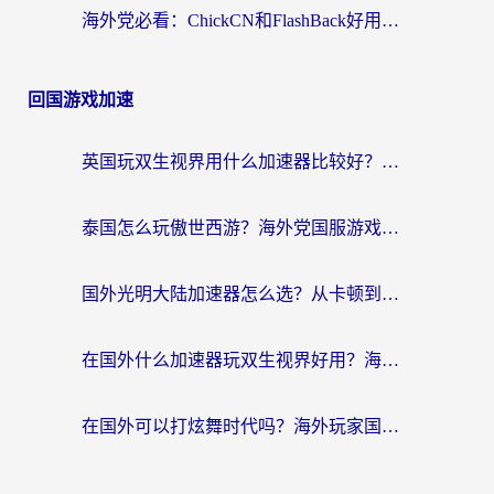
海外党必看：ChickCN和FlashBack好用吗？3招教你选对回国加速器（附云极、HomeCN、斧牛vs艾果对比）
回国游戏加速
英国玩双生视界用什么加速器比较好？海外党亲测有效的国服游戏加速方案
泰国怎么玩傲世西游？海外党国服游戏加速终极攻略（附光明大陆量子特攻实测）
国外光明大陆加速器怎么选？从卡顿到丝滑的终极指南（含德国玩走开外星人墨西哥玩俄罗斯方块技巧）
在国外什么加速器玩双生视界好用？海外党亲测不踩坑的终极指南
在国外可以打炫舞时代吗？海外玩家国服游戏加速全攻略（附实测推荐）