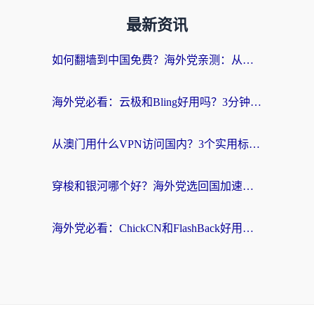
最新资讯
如何翻墙到中国免费？海外党亲测：从踩坑到选对加速器的全攻略
海外党必看：云极和Bling好用吗？3分钟教你选对回国加速器
从澳门用什么VPN访问国内？3个实用标准帮你避开坑，无缝刷剧听歌
穿梭和银河哪个好？海外党选回国加速器的避坑指南，附番茄加速器实测体验
海外党必看：ChickCN和FlashBack好用吗？3招教你选对回国加速器（附云极、HomeCN、斧牛vs艾果对比）