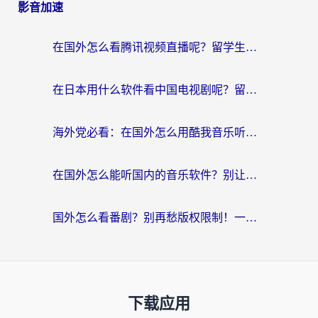
影音加速
在国外怎么看腾讯视频直播呢？留学生亲测有效的回国加速指南
在日本用什么软件看中国电视剧呢？留学生亲测有效的回国加速方案
海外党必看：在国外怎么用酷我音乐听音乐？告别“地区不支持”的实用指南
在国外怎么能听国内的音乐软件？别让版权限制断了你的“中文歌单”
国外怎么看番剧？别再愁版权限制！一个工具解决所有回国追剧难题
下载应用