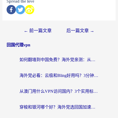
Spread the love
←
前一篇文章
后一篇文章
→
回国代理vpn
如何翻墙到中国免费？海外党亲测：从踩坑到选对加速器的全攻略
海外党必看：云极和Bling好用吗？3分钟教你选对回国加速器
从澳门用什么VPN访问国内？3个实用标准帮你避开坑，无缝刷剧听歌
穿梭和银河哪个好？海外党选回国加速器的避坑指南，附番茄加速器实测体验