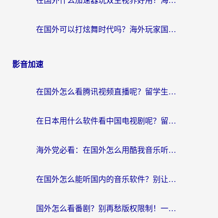
在国外什么加速器玩双生视界好用？海外党亲测不踩坑的终极指南
在国外可以打炫舞时代吗？海外玩家国服游戏加速全攻略（附实测推荐）
影音加速
在国外怎么看腾讯视频直播呢？留学生亲测有效的回国加速指南
在日本用什么软件看中国电视剧呢？留学生亲测有效的回国加速方案
海外党必看：在国外怎么用酷我音乐听音乐？告别“地区不支持”的实用指南
在国外怎么能听国内的音乐软件？别让版权限制断了你的“中文歌单”
国外怎么看番剧？别再愁版权限制！一个工具解决所有回国追剧难题