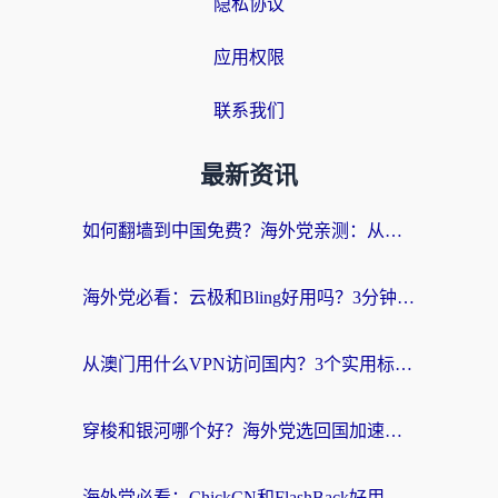
隐私协议
应用权限
联系我们
最新资讯
如何翻墙到中国免费？海外党亲测：从踩坑到选对加速器的全攻略
海外党必看：云极和Bling好用吗？3分钟教你选对回国加速器
从澳门用什么VPN访问国内？3个实用标准帮你避开坑，无缝刷剧听歌
穿梭和银河哪个好？海外党选回国加速器的避坑指南，附番茄加速器实测体验
海外党必看：ChickCN和FlashBack好用吗？3招教你选对回国加速器（附云极、HomeCN、斧牛vs艾果对比）