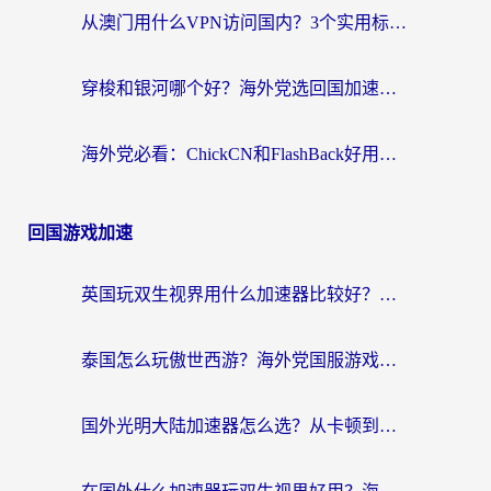
从澳门用什么VPN访问国内？3个实用标准帮你避开坑，无缝刷剧听歌
穿梭和银河哪个好？海外党选回国加速器的避坑指南，附番茄加速器实测体验
海外党必看：ChickCN和FlashBack好用吗？3招教你选对回国加速器（附云极、HomeCN、斧牛vs艾果对比）
回国游戏加速
英国玩双生视界用什么加速器比较好？海外党亲测有效的国服游戏加速方案
泰国怎么玩傲世西游？海外党国服游戏加速终极攻略（附光明大陆量子特攻实测）
国外光明大陆加速器怎么选？从卡顿到丝滑的终极指南（含德国玩走开外星人墨西哥玩俄罗斯方块技巧）