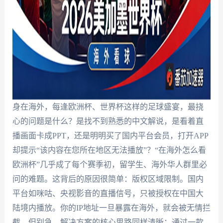
身在海外，每逢欧洲杯、世界杯这样的足球盛宴，最挠
心的问题是什么？是找不到熟悉的中文解说，是看着直
播画面卡成PPT，还是明明买了国内平台会员，打开APP
却提示“该内容在您所在地区无法播放”？“在海外怎么看
欧洲杯”几乎成了每个赛季初，留学生、海外华人群里必
问的难题。这背后的原因很简单：版权区域限制。国内
平台如咪咕、央视影音的直播信号，只被授权在中国大
陆境内播放。你的IP地址一旦暴露在海外，就会被无情拦
截。但别急，解决方案的核心思路同样清晰：通过一款