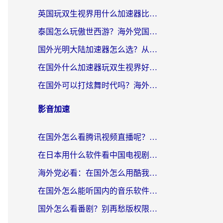
英国玩双生视界用什么加速器比较好？海外党亲测有效的国服游戏加速方案
泰国怎么玩傲世西游？海外党国服游戏加速终极攻略（附光明大陆量子特攻实测）
国外光明大陆加速器怎么选？从卡顿到丝滑的终极指南（含德国玩走开外星人墨西哥玩俄罗斯方块技巧）
在国外什么加速器玩双生视界好用？海外党亲测不踩坑的终极指南
在国外可以打炫舞时代吗？海外玩家国服游戏加速全攻略（附实测推荐）
影音加速
在国外怎么看腾讯视频直播呢？留学生亲测有效的回国加速指南
在日本用什么软件看中国电视剧呢？留学生亲测有效的回国加速方案
海外党必看：在国外怎么用酷我音乐听音乐？告别“地区不支持”的实用指南
在国外怎么能听国内的音乐软件？别让版权限制断了你的“中文歌单”
国外怎么看番剧？别再愁版权限制！一个工具解决所有回国追剧难题