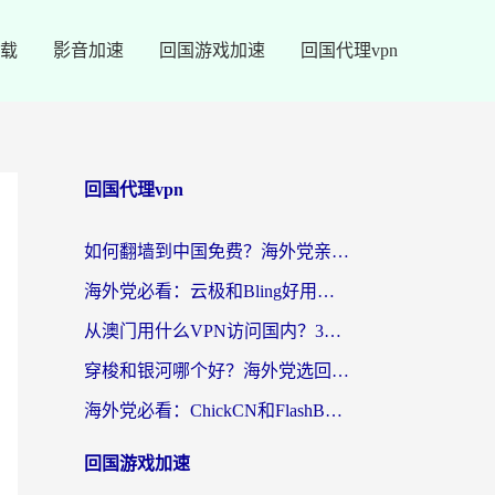
载
影音加速
回国游戏加速
回国代理vpn
回国代理vpn
如何翻墙到中国免费？海外党亲测：从踩坑到选对加速器的全攻略
海外党必看：云极和Bling好用吗？3分钟教你选对回国加速器
从澳门用什么VPN访问国内？3个实用标准帮你避开坑，无缝刷剧听歌
穿梭和银河哪个好？海外党选回国加速器的避坑指南，附番茄加速器实测体验
海外党必看：ChickCN和FlashBack好用吗？3招教你选对回国加速器（附云极、HomeCN、斧牛vs艾果对比）
回国游戏加速