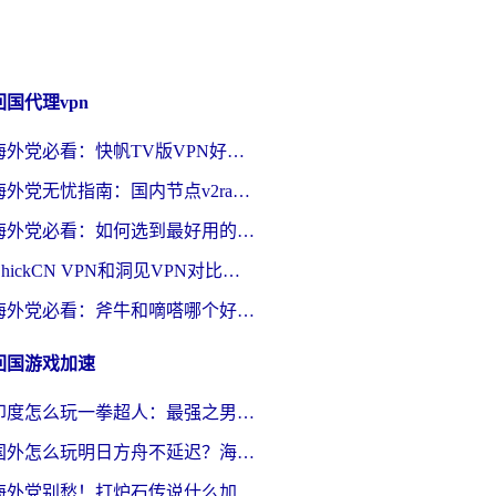
回国代理vpn
海外党必看：快帆TV版VPN好用吗？和快游VPN对比哪个回国效果更好？附实用避坑指南
海外党无忧指南：国内节点v2ray怎么选？一键回国VPN+多场景实测帮你避坑
海外党必看：如何选到最好用的回国加速器？从节点到售后的全维度指南
ChickCN VPN和洞见VPN对比哪个回国效果更好？海外党亲测3款加速器+避坑指南
海外党必看：斧牛和嘀嗒哪个好？3个维度教你选对回国加速器
回国游戏加速
印度怎么玩一拳超人：最强之男？海外党国服游戏加速避坑指南
国外怎么玩明日方舟不延迟？海外玩家国服游戏加速终极指南（附DNF梦幻诛仙解决方案）
海外党别愁！打炉石传说什么加速器好用？3个实用技巧解决国服游戏卡顿