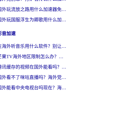
国外玩流放之路用什么加速器免费？海外党亲测有效的国服游戏加速指南
国外玩国服浮生为卿歌用什么加速器比较好？海外党亲测不踩坑指南
影音加速
在海外听音乐用什么软件？别让地域限制断了你的华语歌单
芒果TV海外地区限制怎么办？海外党追剧看片的实用加速器选择指南
腾讯缓存的视频在国外能看吗？海外党追剧看片的终极解决方案
国外看不了咪咕直播吗？海外党追剧看片的加速器选择指南
国外能看中央电视台吗现在？海外党追剧看央视的实用指南