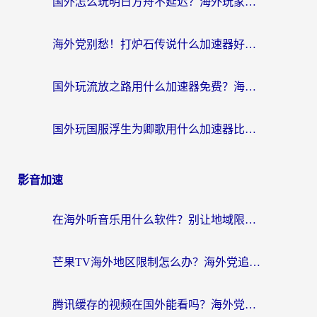
国外怎么玩明日方舟不延迟？海外玩家国服游戏加速终极指南（附DNF梦幻诛仙解决方案）
海外党别愁！打炉石传说什么加速器好用？3个实用技巧解决国服游戏卡顿
国外玩流放之路用什么加速器免费？海外党亲测有效的国服游戏加速指南
国外玩国服浮生为卿歌用什么加速器比较好？海外党亲测不踩坑指南
影音加速
在海外听音乐用什么软件？别让地域限制断了你的华语歌单
芒果TV海外地区限制怎么办？海外党追剧看片的实用加速器选择指南
腾讯缓存的视频在国外能看吗？海外党追剧看片的终极解决方案