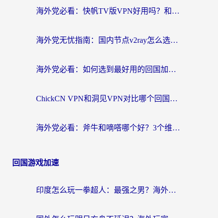
海外党必看：快帆TV版VPN好用吗？和快游VPN对比哪个回国效果更好？附实用避坑指南
海外党无忧指南：国内节点v2ray怎么选？一键回国VPN+多场景实测帮你避坑
海外党必看：如何选到最好用的回国加速器？从节点到售后的全维度指南
ChickCN VPN和洞见VPN对比哪个回国效果更好？海外党亲测3款加速器+避坑指南
海外党必看：斧牛和嘀嗒哪个好？3个维度教你选对回国加速器
回国游戏加速
印度怎么玩一拳超人：最强之男？海外党国服游戏加速避坑指南