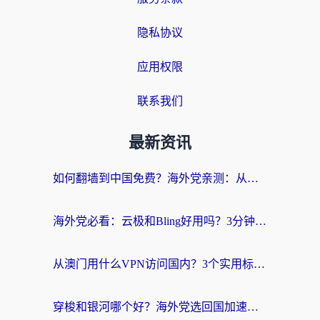
隐私协议
应用权限
联系我们
最新资讯
如何翻墙到中国免费？海外党亲测：从踩坑到选对加速器的全攻略
海外党必看：云极和Bling好用吗？3分钟教你选对回国加速器
从澳门用什么VPN访问国内？3个实用标准帮你避开坑，无缝刷剧听歌
穿梭和银河哪个好？海外党选回国加速器的避坑指南，附番茄加速器实测体验