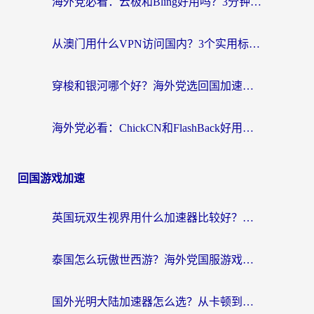
海外党必看：云极和Bling好用吗？3分钟教你选对回国加速器
从澳门用什么VPN访问国内？3个实用标准帮你避开坑，无缝刷剧听歌
穿梭和银河哪个好？海外党选回国加速器的避坑指南，附番茄加速器实测体验
海外党必看：ChickCN和FlashBack好用吗？3招教你选对回国加速器（附云极、HomeCN、斧牛vs艾果对比）
回国游戏加速
英国玩双生视界用什么加速器比较好？海外党亲测有效的国服游戏加速方案
泰国怎么玩傲世西游？海外党国服游戏加速终极攻略（附光明大陆量子特攻实测）
国外光明大陆加速器怎么选？从卡顿到丝滑的终极指南（含德国玩走开外星人墨西哥玩俄罗斯方块技巧）