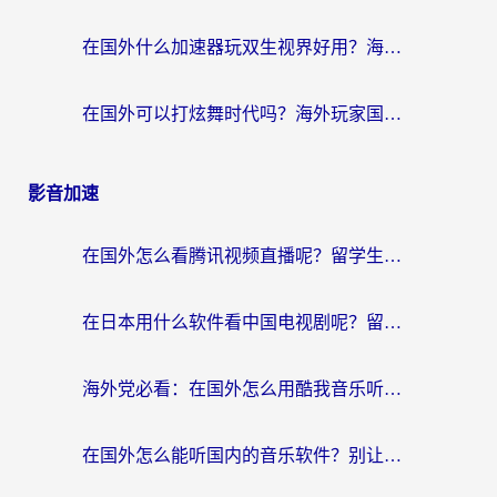
在国外什么加速器玩双生视界好用？海外党亲测不踩坑的终极指南
在国外可以打炫舞时代吗？海外玩家国服游戏加速全攻略（附实测推荐）
影音加速
在国外怎么看腾讯视频直播呢？留学生亲测有效的回国加速指南
在日本用什么软件看中国电视剧呢？留学生亲测有效的回国加速方案
海外党必看：在国外怎么用酷我音乐听音乐？告别“地区不支持”的实用指南
在国外怎么能听国内的音乐软件？别让版权限制断了你的“中文歌单”