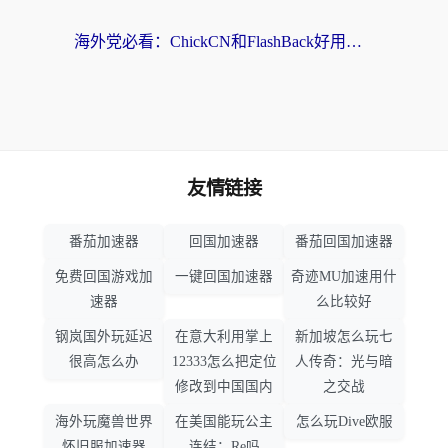
海外党必看：ChickCN和FlashBack好用吗？3招教你选对回国加速器（附云极、HomeCN、斧牛vs艾果对比）
友情链接
番茄加速器
回国加速器
番茄回国加速器
免费回国游戏加
一键回国加速器
奇迹MU加速用什
速器
么比较好
钢岚国外玩延迟
在意大利用掌上
新加坡怎么玩七
很高怎么办
12333怎么把定位
人传奇：光与暗
修改到中国国内
之交战
海外玩魔兽世界
在美国能玩公主
怎么玩Dive欧服
怀旧服加速器
连结：Re吗