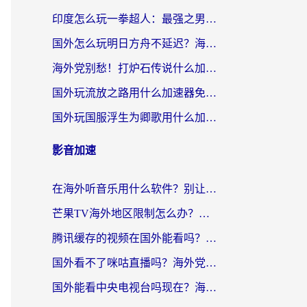
印度怎么玩一拳超人：最强之男？海外党国服游戏加速避坑指南
国外怎么玩明日方舟不延迟？海外玩家国服游戏加速终极指南（附DNF梦幻诛仙解决方案）
海外党别愁！打炉石传说什么加速器好用？3个实用技巧解决国服游戏卡顿
国外玩流放之路用什么加速器免费？海外党亲测有效的国服游戏加速指南
国外玩国服浮生为卿歌用什么加速器比较好？海外党亲测不踩坑指南
影音加速
在海外听音乐用什么软件？别让地域限制断了你的华语歌单
芒果TV海外地区限制怎么办？海外党追剧看片的实用加速器选择指南
腾讯缓存的视频在国外能看吗？海外党追剧看片的终极解决方案
国外看不了咪咕直播吗？海外党追剧看片的加速器选择指南
国外能看中央电视台吗现在？海外党追剧看央视的实用指南