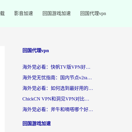
载
影音加速
回国游戏加速
回国代理vpn
回国代理vpn
海外党必看：快帆TV版VPN好用吗？和快游VPN对比哪个回国效果更好？附实用避坑指南
海外党无忧指南：国内节点v2ray怎么选？一键回国VPN+多场景实测帮你避坑
海外党必看：如何选到最好用的回国加速器？从节点到售后的全维度指南
ChickCN VPN和洞见VPN对比哪个回国效果更好？海外党亲测3款加速器+避坑指南
海外党必看：斧牛和嘀嗒哪个好？3个维度教你选对回国加速器
回国游戏加速