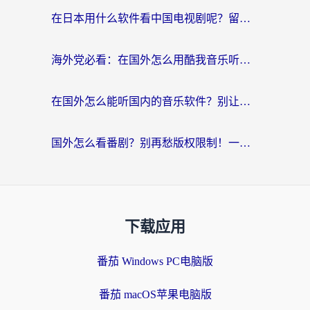
在日本用什么软件看中国电视剧呢？留学生亲测有效的回国加速方案
海外党必看：在国外怎么用酷我音乐听音乐？告别“地区不支持”的实用指南
在国外怎么能听国内的音乐软件？别让版权限制断了你的“中文歌单”
国外怎么看番剧？别再愁版权限制！一个工具解决所有回国追剧难题
下载应用
番茄 Windows PC电脑版
番茄 macOS苹果电脑版