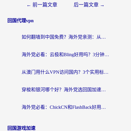
←
前一篇文章
后一篇文章
→
回国代理vpn
如何翻墙到中国免费？海外党亲测：从踩坑到选对加速器的全攻略
海外党必看：云极和Bling好用吗？3分钟教你选对回国加速器
从澳门用什么VPN访问国内？3个实用标准帮你避开坑，无缝刷剧听歌
穿梭和银河哪个好？海外党选回国加速器的避坑指南，附番茄加速器实测体验
海外党必看：ChickCN和FlashBack好用吗？3招教你选对回国加速器（附云极、HomeCN、斧牛vs艾果对比）
回国游戏加速