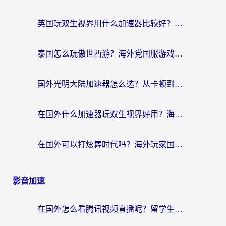
英国玩双生视界用什么加速器比较好？海外党亲测有效的国服游戏加速方案
泰国怎么玩傲世西游？海外党国服游戏加速终极攻略（附光明大陆量子特攻实测）
国外光明大陆加速器怎么选？从卡顿到丝滑的终极指南（含德国玩走开外星人墨西哥玩俄罗斯方块技巧）
在国外什么加速器玩双生视界好用？海外党亲测不踩坑的终极指南
在国外可以打炫舞时代吗？海外玩家国服游戏加速全攻略（附实测推荐）
影音加速
在国外怎么看腾讯视频直播呢？留学生亲测有效的回国加速指南