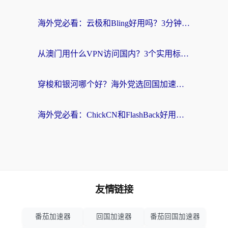
海外党必看：云极和Bling好用吗？3分钟教你选对回国加速器
从澳门用什么VPN访问国内？3个实用标准帮你避开坑，无缝刷剧听歌
穿梭和银河哪个好？海外党选回国加速器的避坑指南，附番茄加速器实测体验
海外党必看：ChickCN和FlashBack好用吗？3招教你选对回国加速器（附云极、HomeCN、斧牛vs艾果对比）
友情链接
番茄加速器
回国加速器
番茄回国加速器