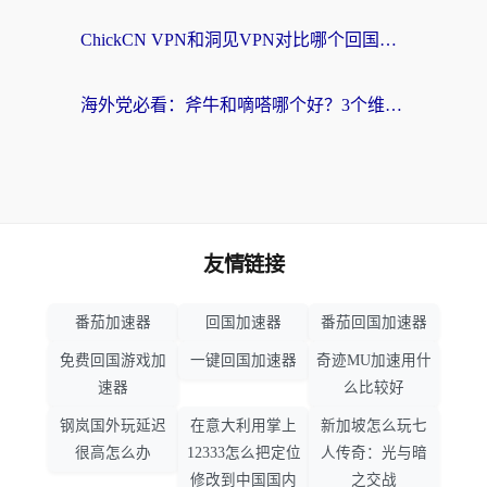
ChickCN VPN和洞见VPN对比哪个回国效果更好？海外党亲测3款加速器+避坑指南
海外党必看：斧牛和嘀嗒哪个好？3个维度教你选对回国加速器
友情链接
番茄加速器
回国加速器
番茄回国加速器
免费回国游戏加
一键回国加速器
奇迹MU加速用什
速器
么比较好
钢岚国外玩延迟
在意大利用掌上
新加坡怎么玩七
很高怎么办
12333怎么把定位
人传奇：光与暗
修改到中国国内
之交战