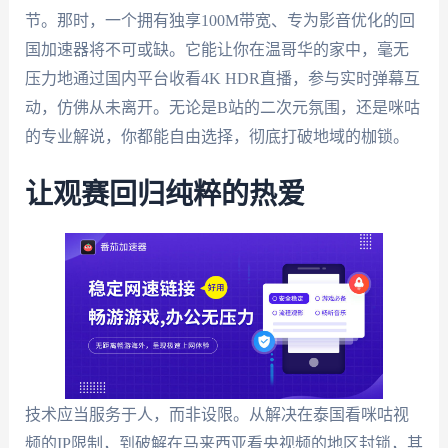
节。那时，一个拥有独享100M带宽、专为影音优化的回
国加速器将不可或缺。它能让你在温哥华的家中，毫无
压力地通过国内平台收看4K HDR直播，参与实时弹幕互
动，仿佛从未离开。无论是B站的二次元氛围，还是咪咕
的专业解说，你都能自由选择，彻底打破地域的枷锁。
让观赛回归纯粹的热爱
技术应当服务于人，而非设限。从解决在泰国看咪咕视
频的IP限制，到破解在马来西亚看央视频的地区封锁，其