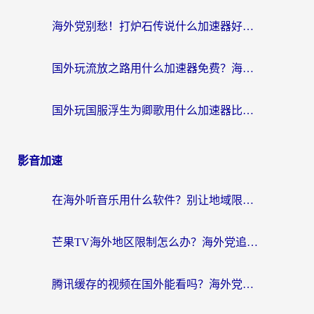
海外党别愁！打炉石传说什么加速器好用？3个实用技巧解决国服游戏卡顿
国外玩流放之路用什么加速器免费？海外党亲测有效的国服游戏加速指南
国外玩国服浮生为卿歌用什么加速器比较好？海外党亲测不踩坑指南
影音加速
在海外听音乐用什么软件？别让地域限制断了你的华语歌单
芒果TV海外地区限制怎么办？海外党追剧看片的实用加速器选择指南
腾讯缓存的视频在国外能看吗？海外党追剧看片的终极解决方案