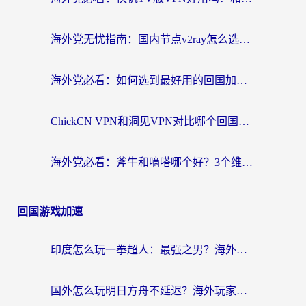
海外党无忧指南：国内节点v2ray怎么选？一键回国VPN+多场景实测帮你避坑
海外党必看：如何选到最好用的回国加速器？从节点到售后的全维度指南
ChickCN VPN和洞见VPN对比哪个回国效果更好？海外党亲测3款加速器+避坑指南
海外党必看：斧牛和嘀嗒哪个好？3个维度教你选对回国加速器
回国游戏加速
印度怎么玩一拳超人：最强之男？海外党国服游戏加速避坑指南
国外怎么玩明日方舟不延迟？海外玩家国服游戏加速终极指南（附DNF梦幻诛仙解决方案）