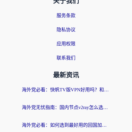
关于我们
服务条款
隐私协议
应用权限
联系我们
最新资讯
海外党必看：快帆TV版VPN好用吗？和快游VPN对比哪个回国效果更好？附实用避坑指南
海外党无忧指南：国内节点v2ray怎么选？一键回国VPN+多场景实测帮你避坑
海外党必看：如何选到最好用的回国加速器？从节点到售后的全维度指南