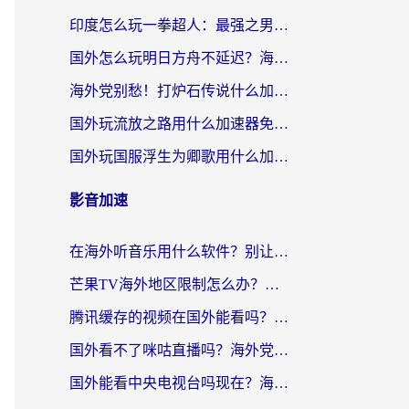
印度怎么玩一拳超人：最强之男？海外党国服游戏加速避坑指南
国外怎么玩明日方舟不延迟？海外玩家国服游戏加速终极指南（附DNF梦幻诛仙解决方案）
海外党别愁！打炉石传说什么加速器好用？3个实用技巧解决国服游戏卡顿
国外玩流放之路用什么加速器免费？海外党亲测有效的国服游戏加速指南
国外玩国服浮生为卿歌用什么加速器比较好？海外党亲测不踩坑指南
影音加速
在海外听音乐用什么软件？别让地域限制断了你的华语歌单
芒果TV海外地区限制怎么办？海外党追剧看片的实用加速器选择指南
腾讯缓存的视频在国外能看吗？海外党追剧看片的终极解决方案
国外看不了咪咕直播吗？海外党追剧看片的加速器选择指南
国外能看中央电视台吗现在？海外党追剧看央视的实用指南