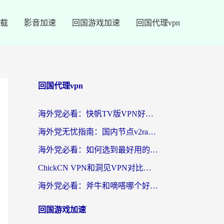
载
影音加速
回国游戏加速
回国代理vpn
回国代理vpn
海外党必看：快帆TV版VPN好用吗？和快游VPN对比哪个回国效果更好？附实用避坑指南
海外党无忧指南：国内节点v2ray怎么选？一键回国VPN+多场景实测帮你避坑
海外党必看：如何选到最好用的回国加速器？从节点到售后的全维度指南
ChickCN VPN和洞见VPN对比哪个回国效果更好？海外党亲测3款加速器+避坑指南
海外党必看：斧牛和嘀嗒哪个好？3个维度教你选对回国加速器
回国游戏加速