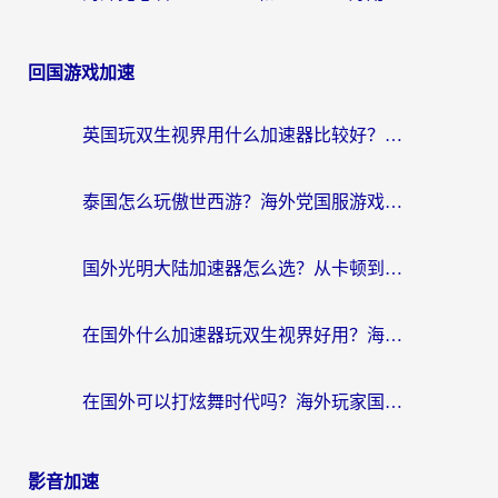
回国游戏加速
英国玩双生视界用什么加速器比较好？海外党亲测有效的国服游戏加速方案
泰国怎么玩傲世西游？海外党国服游戏加速终极攻略（附光明大陆量子特攻实测）
国外光明大陆加速器怎么选？从卡顿到丝滑的终极指南（含德国玩走开外星人墨西哥玩俄罗斯方块技巧）
在国外什么加速器玩双生视界好用？海外党亲测不踩坑的终极指南
在国外可以打炫舞时代吗？海外玩家国服游戏加速全攻略（附实测推荐）
影音加速