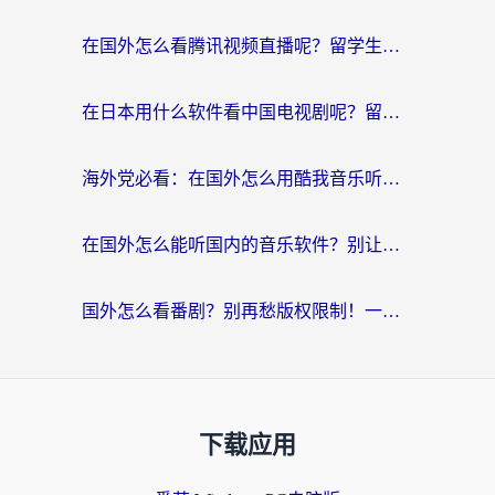
在国外怎么看腾讯视频直播呢？留学生亲测有效的回国加速指南
在日本用什么软件看中国电视剧呢？留学生亲测有效的回国加速方案
海外党必看：在国外怎么用酷我音乐听音乐？告别“地区不支持”的实用指南
在国外怎么能听国内的音乐软件？别让版权限制断了你的“中文歌单”
国外怎么看番剧？别再愁版权限制！一个工具解决所有回国追剧难题
下载应用