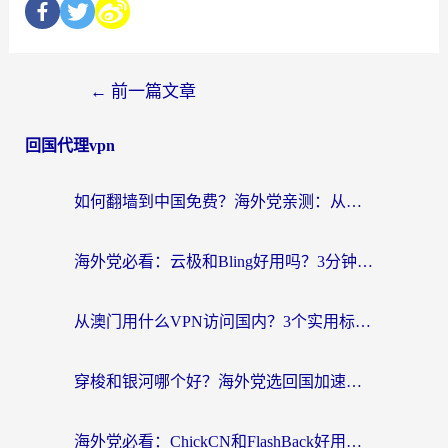
←
前一篇文章
回国代理vpn
如何翻墙到中国免费？海外党亲测：从踩坑到选对加速器的全攻略
海外党必看：云极和Bling好用吗？3分钟教你选对回国加速器
从澳门用什么VPN访问国内？3个实用标准帮你避开坑，无缝刷剧听歌
穿梭和银河哪个好？海外党选回国加速器的避坑指南，附番茄加速器实测体验
海外党必看：ChickCN和FlashBack好用吗？3招教你选对回国加速器（附云极、HomeCN、斧牛vs艾果对比）