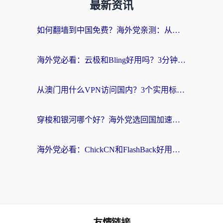
最新资讯
如何翻墙到中国免费？海外党亲测：从踩坑到选对加速器的全攻略
海外党必看：云极和Bling好用吗？3分钟教你选对回国加速器
从澳门用什么VPN访问国内？3个实用标准帮你避开坑，无缝刷剧听歌
穿梭和银河哪个好？海外党选回国加速器的避坑指南，附番茄加速器实测体验
海外党必看：ChickCN和FlashBack好用吗？3招教你选对回国加速器（附云极、HomeCN、斧牛vs艾果对比）