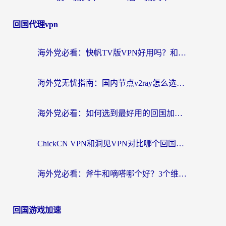
回国代理vpn
海外党必看：快帆TV版VPN好用吗？和快游VPN对比哪个回国效果更好？附实用避坑指南
海外党无忧指南：国内节点v2ray怎么选？一键回国VPN+多场景实测帮你避坑
海外党必看：如何选到最好用的回国加速器？从节点到售后的全维度指南
ChickCN VPN和洞见VPN对比哪个回国效果更好？海外党亲测3款加速器+避坑指南
海外党必看：斧牛和嘀嗒哪个好？3个维度教你选对回国加速器
回国游戏加速