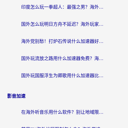
印度怎么玩一拳超人：最强之男？海外党国服游戏加速避坑指南
国外怎么玩明日方舟不延迟？海外玩家国服游戏加速终极指南（附DNF梦幻诛仙解决方案）
海外党别愁！打炉石传说什么加速器好用？3个实用技巧解决国服游戏卡顿
国外玩流放之路用什么加速器免费？海外党亲测有效的国服游戏加速指南
国外玩国服浮生为卿歌用什么加速器比较好？海外党亲测不踩坑指南
影音加速
在海外听音乐用什么软件？别让地域限制断了你的华语歌单