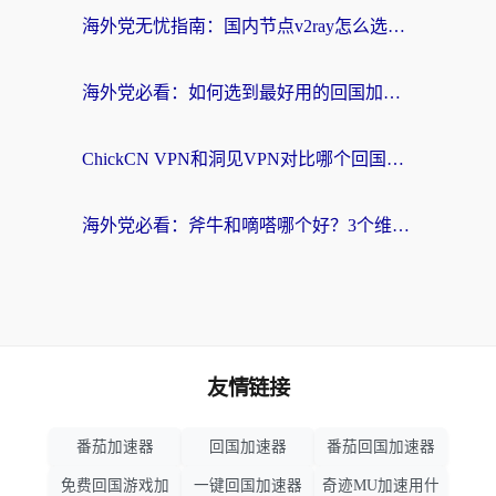
海外党无忧指南：国内节点v2ray怎么选？一键回国VPN+多场景实测帮你避坑
海外党必看：如何选到最好用的回国加速器？从节点到售后的全维度指南
ChickCN VPN和洞见VPN对比哪个回国效果更好？海外党亲测3款加速器+避坑指南
海外党必看：斧牛和嘀嗒哪个好？3个维度教你选对回国加速器
友情链接
番茄加速器
回国加速器
番茄回国加速器
免费回国游戏加
一键回国加速器
奇迹MU加速用什