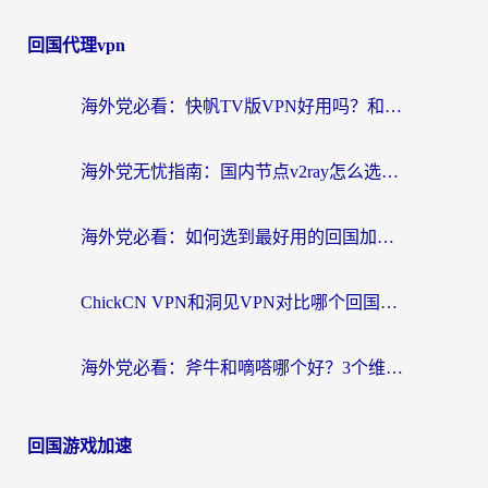
回国代理vpn
海外党必看：快帆TV版VPN好用吗？和快游VPN对比哪个回国效果更好？附实用避坑指南
海外党无忧指南：国内节点v2ray怎么选？一键回国VPN+多场景实测帮你避坑
海外党必看：如何选到最好用的回国加速器？从节点到售后的全维度指南
ChickCN VPN和洞见VPN对比哪个回国效果更好？海外党亲测3款加速器+避坑指南
海外党必看：斧牛和嘀嗒哪个好？3个维度教你选对回国加速器
回国游戏加速