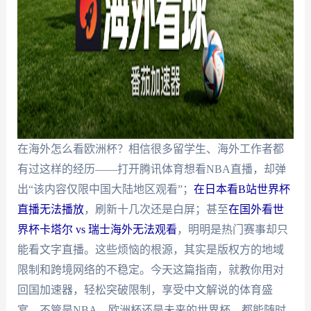
在海外怎么看欧洲杯？相信很多留学生、海外工作者都
有过这样的经历——打开腾讯体育想看NBA直播，却弹
出“该内容仅限中国大陆地区观看”；
在日本看B站世界杯
直播无法播放
，刷新十几次还是白屏；甚至
在国外看世
界杯卡塔尔 vs 瑞士海外无法观看
，明明是热门赛事却只
能看文字直播。这些烦恼的根源，其实是版权方的地域
限制和跨境网络的不稳定。今天这篇指南，就教你用对
回国加速器，轻松突破限制，享受中文解说的体育盛
宴，不管是NBA、欧洲杯还是未来的世界杯，都能随时