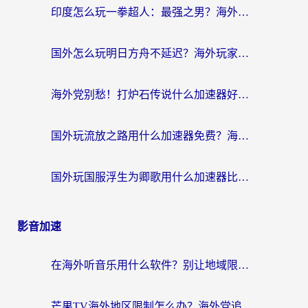
印度怎么玩一拳超人：最强之男？海外党国服游戏加速避坑指南
国外怎么玩明日方舟不延迟？海外玩家国服游戏加速终极指南（附DNF梦幻诛仙解决方案）
海外党别愁！打炉石传说什么加速器好用？3个实用技巧解决国服游戏卡顿
国外玩流放之路用什么加速器免费？海外党亲测有效的国服游戏加速指南
国外玩国服浮生为卿歌用什么加速器比较好？海外党亲测不踩坑指南
影音加速
在海外听音乐用什么软件？别让地域限制断了你的华语歌单
芒果TV海外地区限制怎么办？海外党追剧看片的实用加速器选择指南