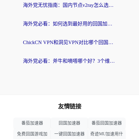
海外党无忧指南：国内节点v2ray怎么选？一键回国VPN+多场景实测帮你避坑
海外党必看：如何选到最好用的回国加速器？从节点到售后的全维度指南
ChickCN VPN和洞见VPN对比哪个回国效果更好？海外党亲测3款加速器+避坑指南
海外党必看：斧牛和嘀嗒哪个好？3个维度教你选对回国加速器
友情链接
番茄加速器
回国加速器
番茄回国加速器
免费回国游戏加
一键回国加速器
奇迹MU加速用什