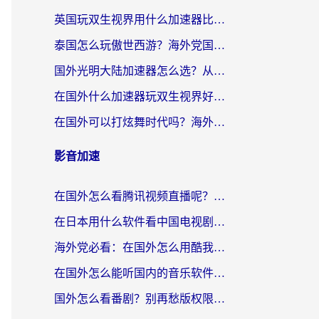
英国玩双生视界用什么加速器比较好？海外党亲测有效的国服游戏加速方案
泰国怎么玩傲世西游？海外党国服游戏加速终极攻略（附光明大陆量子特攻实测）
国外光明大陆加速器怎么选？从卡顿到丝滑的终极指南（含德国玩走开外星人墨西哥玩俄罗斯方块技巧）
在国外什么加速器玩双生视界好用？海外党亲测不踩坑的终极指南
在国外可以打炫舞时代吗？海外玩家国服游戏加速全攻略（附实测推荐）
影音加速
在国外怎么看腾讯视频直播呢？留学生亲测有效的回国加速指南
在日本用什么软件看中国电视剧呢？留学生亲测有效的回国加速方案
海外党必看：在国外怎么用酷我音乐听音乐？告别“地区不支持”的实用指南
在国外怎么能听国内的音乐软件？别让版权限制断了你的“中文歌单”
国外怎么看番剧？别再愁版权限制！一个工具解决所有回国追剧难题