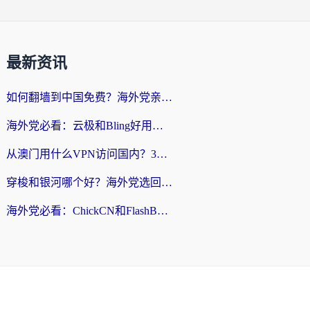
最新资讯
如何翻墙到中国免费？海外党亲测：从踩坑到选对加速器的全攻略
海外党必看：云极和Bling好用吗？3分钟教你选对回国加速器
从澳门用什么VPN访问国内？3个实用标准帮你避开坑，无缝刷剧听歌
穿梭和银河哪个好？海外党选回国加速器的避坑指南，附番茄加速器实测体验
海外党必看：ChickCN和FlashBack好用吗？3招教你选对回国加速器（附云极、HomeCN、斧牛vs艾果对比）