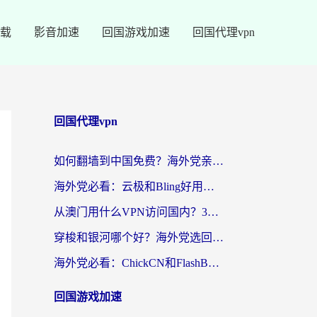
载
影音加速
回国游戏加速
回国代理vpn
回国代理vpn
如何翻墙到中国免费？海外党亲测：从踩坑到选对加速器的全攻略
海外党必看：云极和Bling好用吗？3分钟教你选对回国加速器
从澳门用什么VPN访问国内？3个实用标准帮你避开坑，无缝刷剧听歌
穿梭和银河哪个好？海外党选回国加速器的避坑指南，附番茄加速器实测体验
海外党必看：ChickCN和FlashBack好用吗？3招教你选对回国加速器（附云极、HomeCN、斧牛vs艾果对比）
回国游戏加速