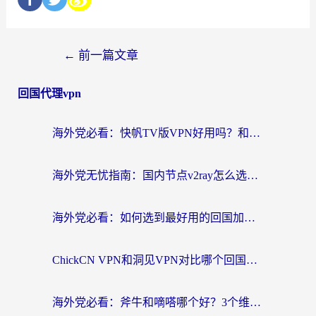
←
前一篇文章
回国代理vpn
海外党必看：快帆TV版VPN好用吗？和快游VPN对比哪个回国效果更好？附实用避坑指南
海外党无忧指南：国内节点v2ray怎么选？一键回国VPN+多场景实测帮你避坑
海外党必看：如何选到最好用的回国加速器？从节点到售后的全维度指南
ChickCN VPN和洞见VPN对比哪个回国效果更好？海外党亲测3款加速器+避坑指南
海外党必看：斧牛和嘀嗒哪个好？3个维度教你选对回国加速器