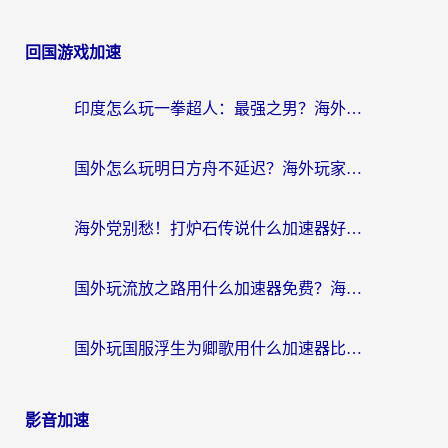
回国游戏加速
印度怎么玩一拳超人：最强之男？海外党国服游戏加速避坑指南
国外怎么玩明日方舟不延迟？海外玩家国服游戏加速终极指南（附DNF梦幻诛仙解决方案）
海外党别愁！打炉石传说什么加速器好用？3个实用技巧解决国服游戏卡顿
国外玩流放之路用什么加速器免费？海外党亲测有效的国服游戏加速指南
国外玩国服浮生为卿歌用什么加速器比较好？海外党亲测不踩坑指南
影音加速