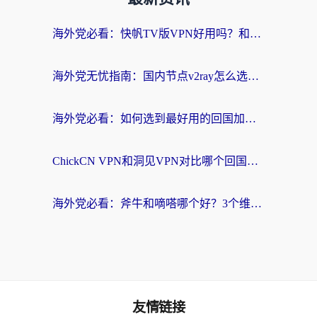
海外党必看：快帆TV版VPN好用吗？和快游VPN对比哪个回国效果更好？附实用避坑指南
海外党无忧指南：国内节点v2ray怎么选？一键回国VPN+多场景实测帮你避坑
海外党必看：如何选到最好用的回国加速器？从节点到售后的全维度指南
ChickCN VPN和洞见VPN对比哪个回国效果更好？海外党亲测3款加速器+避坑指南
海外党必看：斧牛和嘀嗒哪个好？3个维度教你选对回国加速器
友情链接