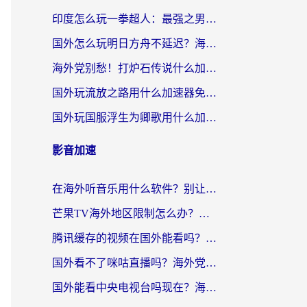
印度怎么玩一拳超人：最强之男？海外党国服游戏加速避坑指南
国外怎么玩明日方舟不延迟？海外玩家国服游戏加速终极指南（附DNF梦幻诛仙解决方案）
海外党别愁！打炉石传说什么加速器好用？3个实用技巧解决国服游戏卡顿
国外玩流放之路用什么加速器免费？海外党亲测有效的国服游戏加速指南
国外玩国服浮生为卿歌用什么加速器比较好？海外党亲测不踩坑指南
影音加速
在海外听音乐用什么软件？别让地域限制断了你的华语歌单
芒果TV海外地区限制怎么办？海外党追剧看片的实用加速器选择指南
腾讯缓存的视频在国外能看吗？海外党追剧看片的终极解决方案
国外看不了咪咕直播吗？海外党追剧看片的加速器选择指南
国外能看中央电视台吗现在？海外党追剧看央视的实用指南