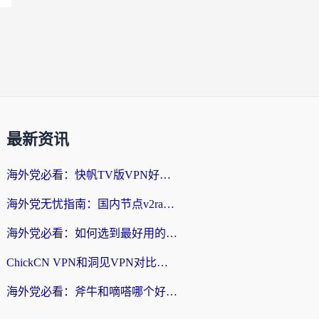
最新资讯
海外党必看：快帆TV版VPN好用吗？和快游VPN对比哪个回国效果更好？附实用避坑指南
海外党无忧指南：国内节点v2ray怎么选？一键回国VPN+多场景实测帮你避坑
海外党必看：如何选到最好用的回国加速器？从节点到售后的全维度指南
ChickCN VPN和洞见VPN对比哪个回国效果更好？海外党亲测3款加速器+避坑指南
海外党必看：斧牛和嘀嗒哪个好？3个维度教你选对回国加速器