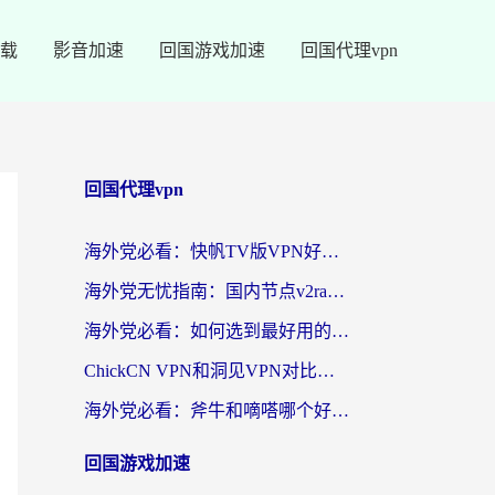
载
影音加速
回国游戏加速
回国代理vpn
回国代理vpn
海外党必看：快帆TV版VPN好用吗？和快游VPN对比哪个回国效果更好？附实用避坑指南
海外党无忧指南：国内节点v2ray怎么选？一键回国VPN+多场景实测帮你避坑
海外党必看：如何选到最好用的回国加速器？从节点到售后的全维度指南
ChickCN VPN和洞见VPN对比哪个回国效果更好？海外党亲测3款加速器+避坑指南
海外党必看：斧牛和嘀嗒哪个好？3个维度教你选对回国加速器
回国游戏加速